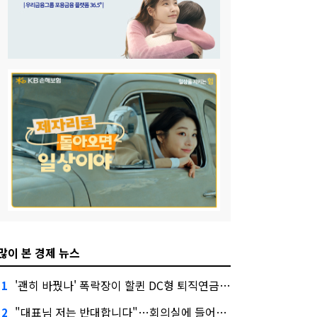
많이 본 경제 뉴스
'괜히 바꿨나' 폭락장이 할퀸 DC형 퇴직연금…전문가 조언은
1
"대표님 저는 반대합니다"…회의실에 들어온 신한금융 AI
2