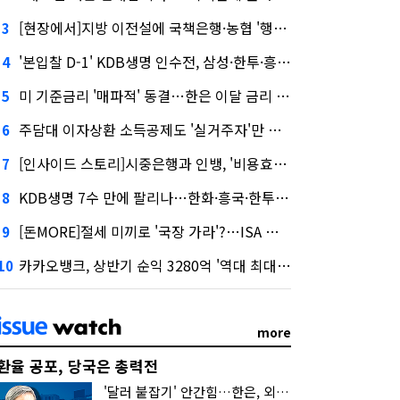
[현장에서]지방 이전설에 국책은행·농협 '행동파'…금감원 '신중모드'
3
'본입찰 D-1' KDB생명 인수전, 삼성·한투·흥국 셈법은?
4
미 기준금리 '매파적' 동결…한은 이달 금리 향방은?
5
주담대 이자상환 소득공제도 '실거주자'만 가능
6
[인사이드 스토리]시중은행과 인뱅, '비용효율성' 다른 잣대 왜?
7
KDB생명 7수 만에 팔리나…한화·흥국·한투 3파전
8
[돈MORE]절세 미끼로 '국장 가라'?…ISA 개편 후폭풍
9
카카오뱅크, 상반기 순익 3280억 '역대 최대'…"캐피탈, 자산 1조원 이상"
10
more
환율 공포, 당국은 총력전
'달러 붙잡기' 안간힘…한은, 외화 초과지준에 이자 6개월 더