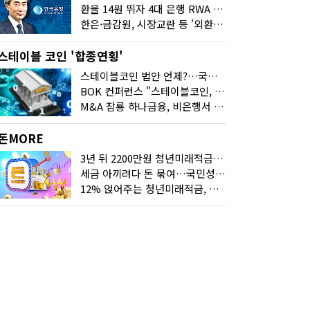
환율 14원 뛰자 4대 은행 RWA 6조 '눈덩이'…2배 뛴 2분기는?
한은·금감원, 시장교란 등 '외환공동검사'…환율 급등 전방위 대응
스테이블 코인 '합종연횡'
스테이블코인 법안 언제?…국회에 쏠린 시선
BOK 컨퍼런스 "스테이블코인, 결제 넘어 보험 대출 등 금융 연결 도구"
M&A 잠룡 하나금융, 비은행서 '두나무'로 눈돌린 이유는
돈MORE
3년 뒤 2200만원 청년미래적금, 최고 금리 받으려면?
세금 아끼려다 돈 묶여…국민성장펀드 누가 가입하면 좋을까
12% 얹어주는 청년미래적금, 갈아타기 거절 될수 있어요