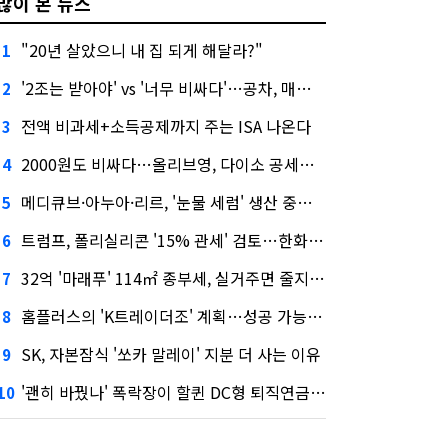
많이 본 뉴스
"20년 살았으니 내 집 되게 해달라?"
1
'2조는 받아야' vs '너무 비싸다'…공차, 매각 성공할까
2
전액 비과세+소득공제까지 주는 ISA 나온다
3
2000원도 비싸다…올리브영, 다이소 공세에 '가성비'로 맞불
4
메디큐브·아누아·리르, '눈물 세럼' 생산 중단한다
5
트럼프, 폴리실리콘 '15% 관세' 검토…한화큐셀·OCI 영향은?
6
32억 '마래푸' 114㎡ 종부세, 실거주면 줄지만 안 살면 2.5배
7
홈플러스의 'K트레이더조' 계획…성공 가능성은 '글쎄'
8
SK, 자본잠식 '쏘카 말레이' 지분 더 사는 이유
9
'괜히 바꿨나' 폭락장이 할퀸 DC형 퇴직연금…전문가 조언은
10