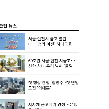
관련 뉴스
서울·인천시 금고 열린
다…'청라 이전' 하나금융 인
천 정조준
60조원 서울·인천 시금고…
신한·하나·우리 벌써 '물밑싸
움'?
첫 행장 경쟁 '함영주'-첫 연임
도전 '이대훈'
지자체 금고지기 경쟁…은행