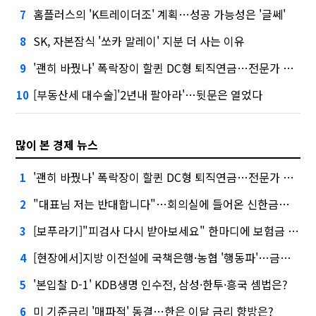
홈플러스의 'K트레이더조' 계획…성공 가능성은 '글쎄'
7
SK, 자본잠식 '쏘카 말레이' 지분 더 사는 이유
8
'괜히 바꿨나' 폭락장이 할퀸 DC형 퇴직연금…전문가 조언은
9
[부동산세 대수술]'2년내 팔아라'…뒷문은 열었다
10
많이 본 경제 뉴스
'괜히 바꿨나' 폭락장이 할퀸 DC형 퇴직연금…전문가 조언은
1
"대표님 저는 반대합니다"…회의실에 들어온 신한금융 AI
2
[보푸라기]"피검사 다시 받아보세요" 한마디에 보험금 못 받을 뻔?
3
[현장에서]지방 이전설에 국책은행·농협 '행동파'…금감원 '신중모드'
4
'본입찰 D-1' KDB생명 인수전, 삼성·한투·흥국 셈법은?
5
미 기준금리 '매파적' 동결…한은 이달 금리 향방은?
6