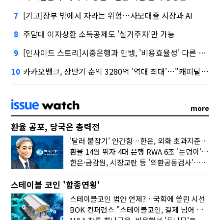
[기고]장부 밖에서 자라는 위험…사모대출 시장과 AI
7
주담대 이자상환 소득공제도 '실거주자'만 가능
8
[인사이드 스토리]시중은행과 인뱅, '비용효율성' 다른 잣대 왜?
9
카카오뱅크, 상반기 순익 3280억 '역대 최대'…"캐피탈, 자산 1조원 이상"
10
more
환율 공포, 당국은 총력전
'달러 붙잡기' 안간힘…한은, 외화 초과지준에 이자 6개월 더
환율 14원 뛰자 4대 은행 RWA 6조 '눈덩이'…2배 뛴 2분기는?
한은·금감원, 시장교란 등 '외환공동검사'…환율 급등 전방위 대응
스테이블 코인 '합종연횡'
스테이블코인 법안 언제?…국회에 쏠린 시선
BOK 컨퍼런스 "스테이블코인, 결제 넘어 보험 대출 등 금융 연결 도구"