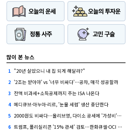
많이 본 뉴스
"20년 살았으니 내 집 되게 해달라?"
1
'2조는 받아야' vs '너무 비싸다'…공차, 매각 성공할까
2
전액 비과세+소득공제까지 주는 ISA 나온다
3
메디큐브·아누아·리르, '눈물 세럼' 생산 중단한다
4
2000원도 비싸다…올리브영, 다이소 공세에 '가성비'로 맞불
5
트럼프, 폴리실리콘 '15% 관세' 검토…한화큐셀·OCI 영향은?
6