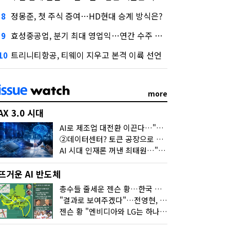
정몽준, 첫 주식 증여…HD현대 승계 방식은?
8
효성중공업, 분기 최대 영업익…연간 수주 목표 12조로
9
트리니티항공, 티웨이 지우고 본격 이륙 선언
10
more
AX 3.0 시대
AI로 제조업 대전환 이끈다…"2030년까지 민관합동 20조 투자"
②데이터센터? 토큰 공장으로 변신
AI 시대 인재론 꺼낸 최태원…"협업이 경쟁력"
뜨거운 AI 반도체
총수들 줄세운 젠슨 황…한국 산업계 새판 짰다
"결과로 보여주겠다"…전영현, 젠슨 황과 HBM5 논의
젠슨 황 "엔비디아와 LG는 하나의 거대한 팀"