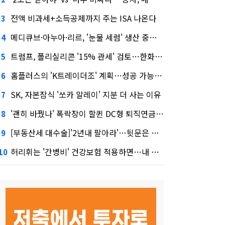
전액 비과세+소득공제까지 주는 ISA 나온다
3
메디큐브·아누아·리르, '눈물 세럼' 생산 중단한다
4
트럼프, 폴리실리콘 '15% 관세' 검토…한화큐셀·OCI 영향은?
5
홈플러스의 'K트레이더조' 계획…성공 가능성은 '글쎄'
6
SK, 자본잠식 '쏘카 말레이' 지분 더 사는 이유
7
'괜히 바꿨나' 폭락장이 할퀸 DC형 퇴직연금…전문가 조언은
8
[부동산세 대수술]'2년내 팔아라'…뒷문은 열었다
9
허리휘는 '간병비' 건강보험 적용하면…내 간병보험은?
10