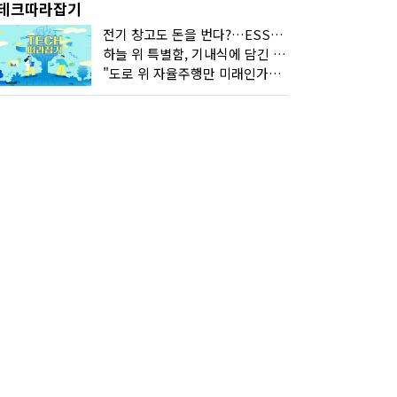
테크따라잡기
전기 창고도 돈을 번다?…ESS의 '두뇌' EMO가 뭐길래
하늘 위 특별함, 기내식에 담긴 기술의 세계
"도로 위 자율주행만 미래인가요"…진흙탕서 길 내는 HD현대 AI 기술