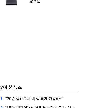
'정조준'
많이 본 뉴스
"20년 살았으니 내 집 되게 해달라?"
1
'2조는 받아야' vs '너무 비싸다'…공차, 매각 성공할까
2