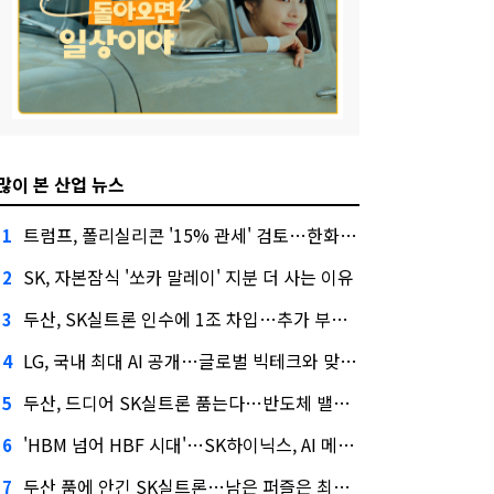
많이 본 산업 뉴스
트럼프, 폴리실리콘 '15% 관세' 검토…한화큐셀·OCI 영향은?
1
SK, 자본잠식 '쏘카 말레이' 지분 더 사는 이유
2
두산, SK실트론 인수에 1조 차입…추가 부담은?
3
LG, 국내 최대 AI 공개…글로벌 빅테크와 맞붙는다
4
두산, 드디어 SK실트론 품는다…반도체 밸류체인 위상 강화
5
'HBM 넘어 HBF 시대'…SK하이닉스, AI 메모리 표준 선점 나섰다
6
두산 품에 안긴 SK실트론…남은 퍼즐은 최태원 지분 29.4%
7