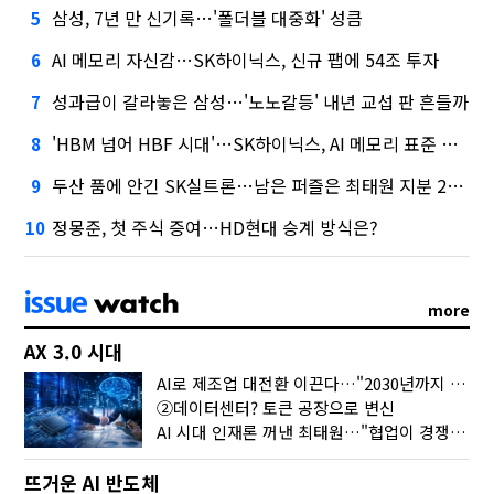
삼성, 7년 만 신기록…'폴더블 대중화' 성큼
5
AI 메모리 자신감…SK하이닉스, 신규 팹에 54조 투자
6
성과급이 갈라놓은 삼성…'노노갈등' 내년 교섭 판 흔들까
7
'HBM 넘어 HBF 시대'…SK하이닉스, AI 메모리 표준 선점 나섰다
8
두산 품에 안긴 SK실트론…남은 퍼즐은 최태원 지분 29.4%
9
정몽준, 첫 주식 증여…HD현대 승계 방식은?
10
more
AX 3.0 시대
AI로 제조업 대전환 이끈다…"2030년까지 민관합동 20조 투자"
②데이터센터? 토큰 공장으로 변신
AI 시대 인재론 꺼낸 최태원…"협업이 경쟁력"
뜨거운 AI 반도체