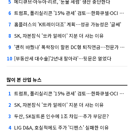
메디큐브·아누아·리르, '눈물 세럼' 생산 중단한다
5
트럼프, 폴리실리콘 '15% 관세' 검토…한화큐셀·OCI 영향은?
6
홈플러스의 'K트레이더조' 계획…성공 가능성은 '글쎄'
7
SK, 자본잠식 '쏘카 말레이' 지분 더 사는 이유
8
'괜히 바꿨나' 폭락장이 할퀸 DC형 퇴직연금…전문가 조언은
9
[부동산세 대수술]'2년내 팔아라'…뒷문은 열었다
10
많이 본 산업 뉴스
트럼프, 폴리실리콘 '15% 관세' 검토…한화큐셀·OCI 영향은?
1
SK, 자본잠식 '쏘카 말레이' 지분 더 사는 이유
2
두산, SK실트론 인수에 1조 차입…추가 부담은?
3
LIG D&A, 호실적에도 주가 '디펜스' 실패한 이유
4