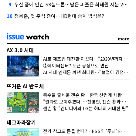
두산 품에 안긴 SK실트론…남은 퍼즐은 최태원 지분 29.4%
9
정몽준, 첫 주식 증여…HD현대 승계 방식은?
10
more
AX 3.0 시대
AI로 제조업 대전환 이끈다…"2030년까지 민관합동 20조 투자"
②데이터센터? 토큰 공장으로 변신
AI 시대 인재론 꺼낸 최태원…"협업이 경쟁력"
뜨거운 AI 반도체
총수들 줄세운 젠슨 황…한국 산업계 새판 짰다
"결과로 보여주겠다"…전영현, 젠슨 황과 HBM5 논의
젠슨 황 "엔비디아와 LG는 하나의 거대한 팀"
테크따라잡기
전기 창고도 돈을 번다?…ESS의 '두뇌' EMO가 뭐길래