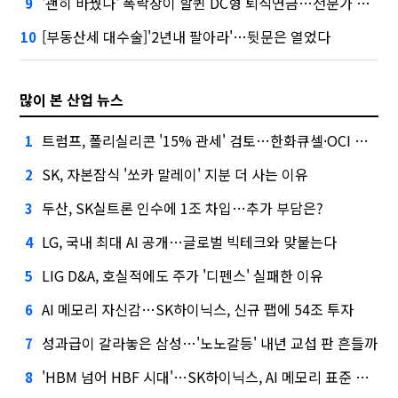
'괜히 바꿨나' 폭락장이 할퀸 DC형 퇴직연금…전문가 조언은
9
[부동산세 대수술]'2년내 팔아라'…뒷문은 열었다
10
많이 본 산업 뉴스
트럼프, 폴리실리콘 '15% 관세' 검토…한화큐셀·OCI 영향은?
1
SK, 자본잠식 '쏘카 말레이' 지분 더 사는 이유
2
두산, SK실트론 인수에 1조 차입…추가 부담은?
3
LG, 국내 최대 AI 공개…글로벌 빅테크와 맞붙는다
4
LIG D&A, 호실적에도 주가 '디펜스' 실패한 이유
5
AI 메모리 자신감…SK하이닉스, 신규 팹에 54조 투자
6
성과급이 갈라놓은 삼성…'노노갈등' 내년 교섭 판 흔들까
7
'HBM 넘어 HBF 시대'…SK하이닉스, AI 메모리 표준 선점 나섰다
8