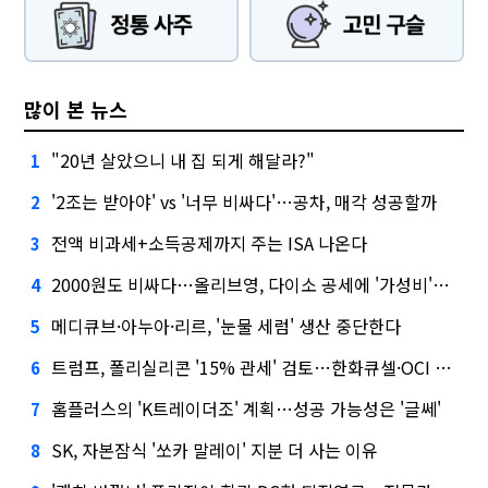
많이 본 뉴스
"20년 살았으니 내 집 되게 해달라?"
1
'2조는 받아야' vs '너무 비싸다'…공차, 매각 성공할까
2
전액 비과세+소득공제까지 주는 ISA 나온다
3
2000원도 비싸다…올리브영, 다이소 공세에 '가성비'로 맞불
4
메디큐브·아누아·리르, '눈물 세럼' 생산 중단한다
5
트럼프, 폴리실리콘 '15% 관세' 검토…한화큐셀·OCI 영향은?
6
홈플러스의 'K트레이더조' 계획…성공 가능성은 '글쎄'
7
SK, 자본잠식 '쏘카 말레이' 지분 더 사는 이유
8