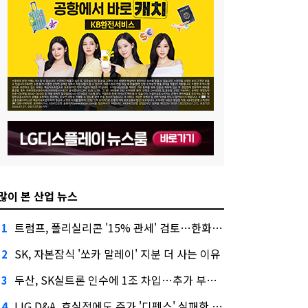
많이 본 산업 뉴스
트럼프, 폴리실리콘 '15% 관세' 검토…한화큐셀·OCI 영향은?
1
SK, 자본잠식 '쏘카 말레이' 지분 더 사는 이유
2
두산, SK실트론 인수에 1조 차입…추가 부담은?
3
LIG D&A, 호실적에도 주가 '디펜스' 실패한 이유
4