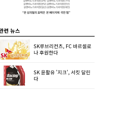
관련 뉴스
SK루브리컨츠, FC 바르셀로
나 후원한다
SK 윤활유 '지크', 서킷 달린
다