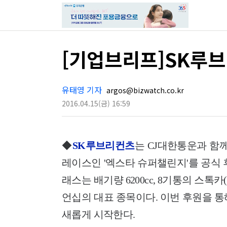
[기업브리프]SK루브
유태영 기자
argos@bizwatch.co.kr
2016.04.15
(금)
16:59
◆
SK루브리컨츠
는 CJ대한통운과 함께
레이스인 '엑스타 슈퍼챌린지'를 공식 후
래스는 배기량 6200cc, 8기통의 스
언십의 대표 종목이다. 이번 후원을 통해 슈
새롭게 시작한다.