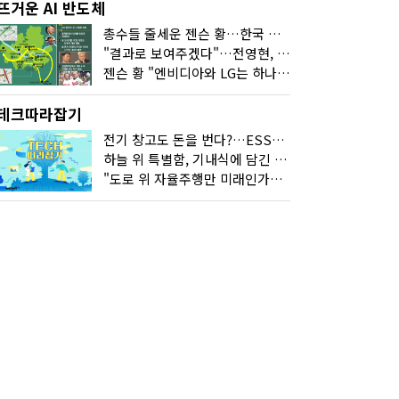
뜨거운 AI 반도체
총수들 줄세운 젠슨 황…한국 산업계 새판 짰다
"결과로 보여주겠다"…전영현, 젠슨 황과 HBM5 논의
젠슨 황 "엔비디아와 LG는 하나의 거대한 팀"
테크따라잡기
전기 창고도 돈을 번다?…ESS의 '두뇌' EMO가 뭐길래
하늘 위 특별함, 기내식에 담긴 기술의 세계
"도로 위 자율주행만 미래인가요"…진흙탕서 길 내는 HD현대 AI 기술