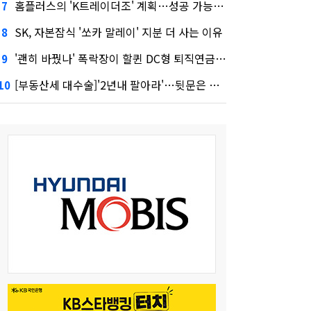
홈플러스의 'K트레이더조' 계획…성공 가능성은 '글쎄'
7
SK, 자본잠식 '쏘카 말레이' 지분 더 사는 이유
8
'괜히 바꿨나' 폭락장이 할퀸 DC형 퇴직연금…전문가 조언은
9
[부동산세 대수술]'2년내 팔아라'…뒷문은 열었다
10