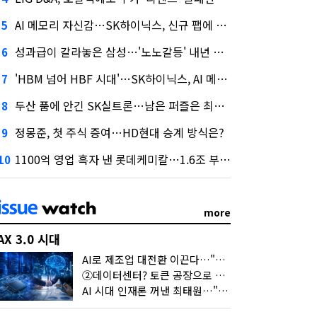
AI 메모리 자신감…SK하이닉스, 신규 팹에 54조 투자
5
성과급이 갈라놓은 삼성…'노노갈등' 내년 교섭 판 흔들까
6
'HBM 넘어 HBF 시대'…SK하이닉스, AI 메모리 표준 선점 나섰다
7
두산 품에 안긴 SK실트론…남은 퍼즐은 최태원 지분 29.4%
8
정몽준, 첫 주식 증여…HD현대 승계 방식은?
9
1100억 영업 흑자 낸 롯데케미칼…1.6조 부채 감량도 '속도'
10
more
AX 3.0 시대
AI로 제조업 대전환 이끈다…"2030년까지 민관합동 20조 투자"
②데이터센터? 토큰 공장으로 변신
AI 시대 인재론 꺼낸 최태원…"협업이 경쟁력"