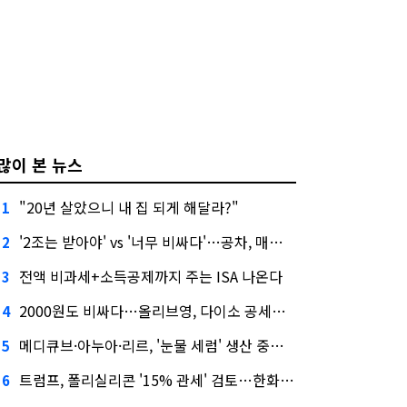
많이 본 뉴스
"20년 살았으니 내 집 되게 해달라?"
1
'2조는 받아야' vs '너무 비싸다'…공차, 매각 성공할까
2
전액 비과세+소득공제까지 주는 ISA 나온다
3
2000원도 비싸다…올리브영, 다이소 공세에 '가성비'로 맞불
4
메디큐브·아누아·리르, '눈물 세럼' 생산 중단한다
5
트럼프, 폴리실리콘 '15% 관세' 검토…한화큐셀·OCI 영향은?
6