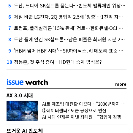
두산, 드디어 SK실트론 품는다…반도체 밸류체인 위상 강화
5
체질 바꾼 LG전자, 2Q 영업익 2.5배 '껑충'…1천억 자사주 태운다
6
트럼프, 폴리실리콘 '15% 관세' 검토…한화큐셀·OCI 영향은?
7
두산 품에 안긴 SK실트론…남은 퍼즐은 최태원 지분 29.4%
8
'HBM 넘어 HBF 시대'…SK하이닉스, AI 메모리 표준 선점 나섰다
9
정몽준, 첫 주식 증여…HD현대 승계 방식은?
10
more
AX 3.0 시대
AI로 제조업 대전환 이끈다…"2030년까지 민관합동 20조 투자"
②데이터센터? 토큰 공장으로 변신
AI 시대 인재론 꺼낸 최태원…"협업이 경쟁력"
뜨거운 AI 반도체