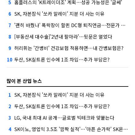
홈플러스의 'K트레이더조' 계획…성공 가능성은 '글쎄'
5
SK, 자본잠식 '쏘카 말레이' 지분 더 사는 이유
6
'괜히 바꿨나' 폭락장이 할퀸 DC형 퇴직연금…전문가 조언은
7
[부동산세 대수술]'2년내 팔아라'…뒷문은 열었다
8
허리휘는 '간병비' 건강보험 적용하면…내 간병보험은?
9
두산, SK실트론 인수에 1조 차입…추가 부담은?
10
많이 본 산업 뉴스
SK, 자본잠식 '쏘카 말레이' 지분 더 사는 이유
1
두산, SK실트론 인수에 1조 차입…추가 부담은?
2
LG, 국내 최대 AI 공개…글로벌 빅테크와 맞붙는다
3
SK이노, 영업익 3.5조 '깜짝 실적'…'아픈 손가락' SK온의 반전
4