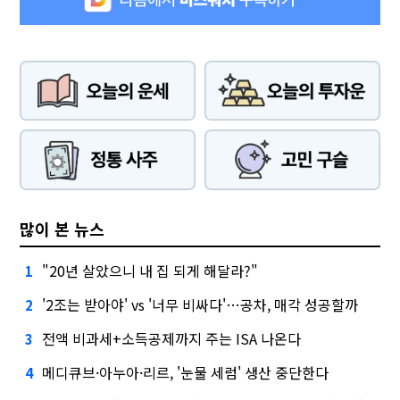
많이 본 뉴스
"20년 살았으니 내 집 되게 해달라?"
1
'2조는 받아야' vs '너무 비싸다'…공차, 매각 성공할까
2
전액 비과세+소득공제까지 주는 ISA 나온다
3
메디큐브·아누아·리르, '눈물 세럼' 생산 중단한다
4