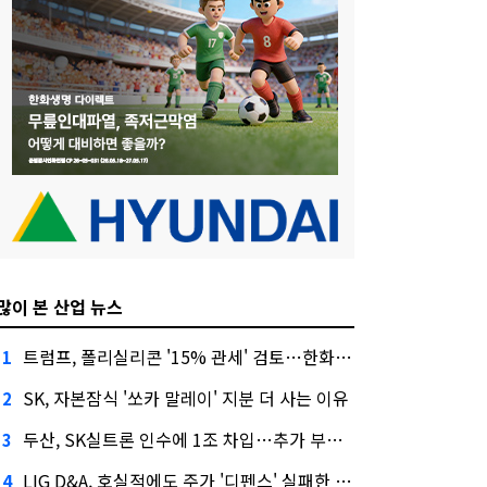
많이 본 산업 뉴스
트럼프, 폴리실리콘 '15% 관세' 검토…한화큐셀·OCI 영향은?
1
SK, 자본잠식 '쏘카 말레이' 지분 더 사는 이유
2
두산, SK실트론 인수에 1조 차입…추가 부담은?
3
LIG D&A, 호실적에도 주가 '디펜스' 실패한 이유
4