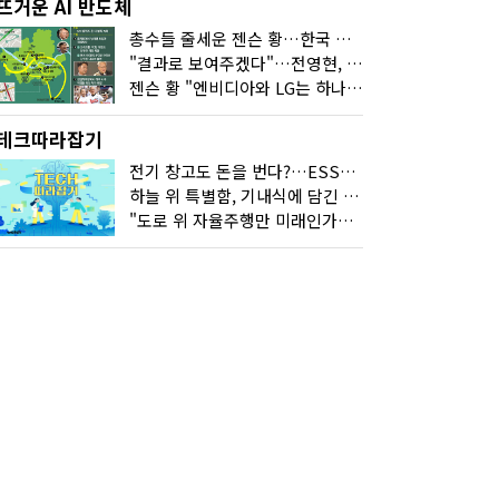
뜨거운 AI 반도체
총수들 줄세운 젠슨 황…한국 산업계 새판 짰다
"결과로 보여주겠다"…전영현, 젠슨 황과 HBM5 논의
젠슨 황 "엔비디아와 LG는 하나의 거대한 팀"
테크따라잡기
전기 창고도 돈을 번다?…ESS의 '두뇌' EMO가 뭐길래
하늘 위 특별함, 기내식에 담긴 기술의 세계
"도로 위 자율주행만 미래인가요"…진흙탕서 길 내는 HD현대 AI 기술