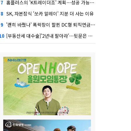
홈플러스의 'K트레이더조' 계획…성공 가능성은 '글쎄'
7
SK, 자본잠식 '쏘카 말레이' 지분 더 사는 이유
8
'괜히 바꿨나' 폭락장이 할퀸 DC형 퇴직연금…전문가 조언은
9
[부동산세 대수술]'2년내 팔아라'…뒷문은 열었다
10