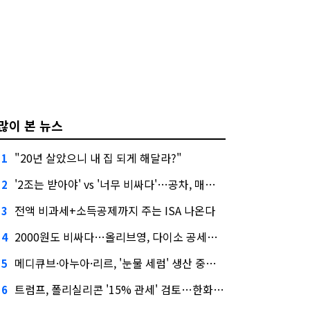
많이 본 뉴스
"20년 살았으니 내 집 되게 해달라?"
1
'2조는 받아야' vs '너무 비싸다'…공차, 매각 성공할까
2
전액 비과세+소득공제까지 주는 ISA 나온다
3
2000원도 비싸다…올리브영, 다이소 공세에 '가성비'로 맞불
4
메디큐브·아누아·리르, '눈물 세럼' 생산 중단한다
5
트럼프, 폴리실리콘 '15% 관세' 검토…한화큐셀·OCI 영향은?
6