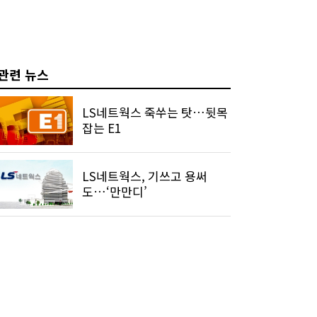
관련 뉴스
LS네트웍스 죽쑤는 탓…뒷목
잡는 E1
LS네트웍스, 기쓰고 용써
도…‘만만디’