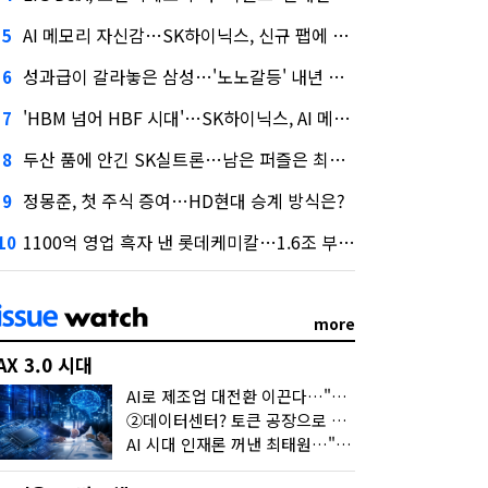
AI 메모리 자신감…SK하이닉스, 신규 팹에 54조 투자
5
성과급이 갈라놓은 삼성…'노노갈등' 내년 교섭 판 흔들까
6
'HBM 넘어 HBF 시대'…SK하이닉스, AI 메모리 표준 선점 나섰다
7
두산 품에 안긴 SK실트론…남은 퍼즐은 최태원 지분 29.4%
8
정몽준, 첫 주식 증여…HD현대 승계 방식은?
9
1100억 영업 흑자 낸 롯데케미칼…1.6조 부채 감량도 '속도'
10
more
AX 3.0 시대
AI로 제조업 대전환 이끈다…"2030년까지 민관합동 20조 투자"
②데이터센터? 토큰 공장으로 변신
AI 시대 인재론 꺼낸 최태원…"협업이 경쟁력"