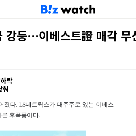
급 강등…이베스트證 매각 무
 하락
낮춰
떨어졌다. LS네트웍스가 대주주로 있는 이베스
따른 후폭풍이다.