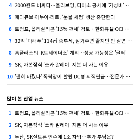
2000원도 비싸다…올리브영, 다이소 공세에 '가성비'로 맞불
4
메디큐브·아누아·리르, '눈물 세럼' 생산 중단한다
5
트럼프, 폴리실리콘 '15% 관세' 검토…한화큐셀·OCI 영향은?
6
32억 '마래푸' 114㎡ 종부세, 실거주면 줄지만 안 살면 2.5배
7
홈플러스의 'K트레이더조' 계획…성공 가능성은 '글쎄'
8
SK, 자본잠식 '쏘카 말레이' 지분 더 사는 이유
9
'괜히 바꿨나' 폭락장이 할퀸 DC형 퇴직연금…전문가 조언은
10
많이 본 산업 뉴스
트럼프, 폴리실리콘 '15% 관세' 검토…한화큐셀·OCI 영향은?
1
SK, 자본잠식 '쏘카 말레이' 지분 더 사는 이유
2
두산, SK실트론 인수에 1조 차입…추가 부담은?
3