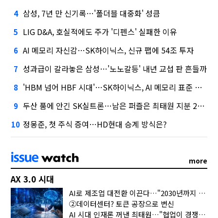
삼성, 7년 만 신기록…'폴더블 대중화' 성큼
4
LIG D&A, 호실적에도 주가 '디펜스' 실패한 이유
5
AI 메모리 자신감…SK하이닉스, 신규 팹에 54조 투자
6
성과급이 갈라놓은 삼성…'노노갈등' 내년 교섭 판 흔들까
7
'HBM 넘어 HBF 시대'…SK하이닉스, AI 메모리 표준 선점 나섰다
8
두산 품에 안긴 SK실트론…남은 퍼즐은 최태원 지분 29.4%
9
정몽준, 첫 주식 증여…HD현대 승계 방식은?
10
more
AX 3.0 시대
AI로 제조업 대전환 이끈다…"2030년까지 민관합동 20조 투자"
②데이터센터? 토큰 공장으로 변신
AI 시대 인재론 꺼낸 최태원…"협업이 경쟁력"