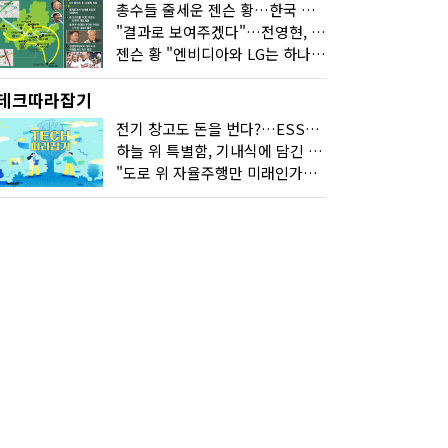
총수들 줄세운 젠슨 황…한국 산업계 새판 짰다
"결과로 보여주겠다"…전영현, 젠슨 황과 HBM5 논의
젠슨 황 "엔비디아와 LG는 하나의 거대한 팀"
테크따라잡기
전기 창고도 돈을 번다?…ESS의 '두뇌' EMO가 뭐길래
하늘 위 특별함, 기내식에 담긴 기술의 세계
"도로 위 자율주행만 미래인가요"…진흙탕서 길 내는 HD현대 AI 기술