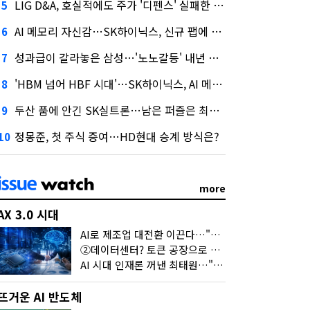
LIG D&A, 호실적에도 주가 '디펜스' 실패한 이유
5
AI 메모리 자신감…SK하이닉스, 신규 팹에 54조 투자
6
성과급이 갈라놓은 삼성…'노노갈등' 내년 교섭 판 흔들까
7
'HBM 넘어 HBF 시대'…SK하이닉스, AI 메모리 표준 선점 나섰다
8
두산 품에 안긴 SK실트론…남은 퍼즐은 최태원 지분 29.4%
9
정몽준, 첫 주식 증여…HD현대 승계 방식은?
10
more
AX 3.0 시대
AI로 제조업 대전환 이끈다…"2030년까지 민관합동 20조 투자"
②데이터센터? 토큰 공장으로 변신
AI 시대 인재론 꺼낸 최태원…"협업이 경쟁력"
뜨거운 AI 반도체