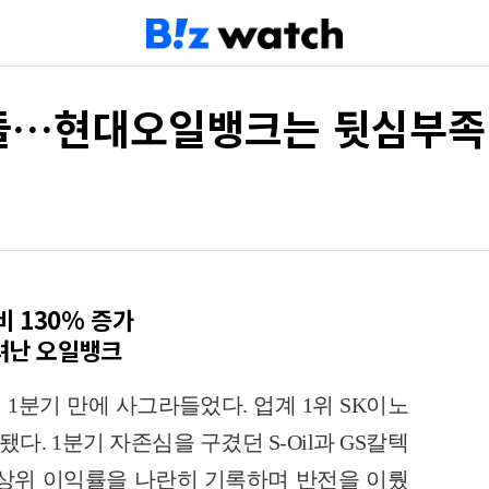
들…현대오일뱅크는 뒷심부족
 130% 증가
밀려난 오일뱅크
1분기 만에 사그라들었다. 업계 1위 SK이노
다. 1분기 자존심을 구겼던 S-Oil과 GS칼텍
상위 이익률을 나란히 기록하며 반전을 이뤘