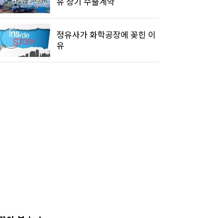
유 장기 수출계약
정유사가 화학공장에 꽂힌 이
유