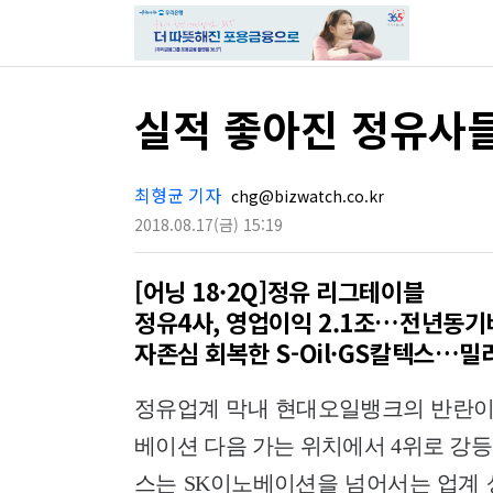
실적 좋아진 정유사
최형균 기자
chg@bizwatch.co.kr
2018.08.17
(금)
15:19
[어닝 18·2Q]정유 리그테이블
정유4사, 영업이익 2.1조…전년동기비
자존심 회복한 S-Oil·GS칼텍스…
정유업계 막내 현대오일뱅크의 반란이 
베이션 다음 가는 위치에서 4위로 강등됐
스는 SK이노베이션을 넘어서는 업계 