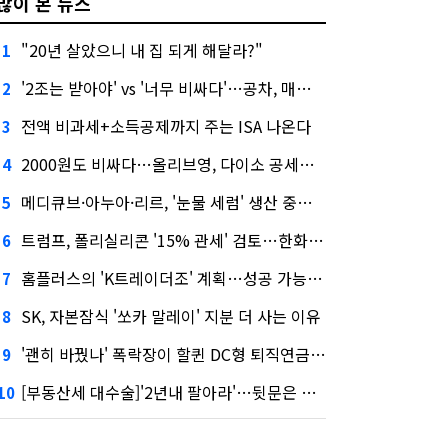
많이 본 뉴스
"20년 살았으니 내 집 되게 해달라?"
1
'2조는 받아야' vs '너무 비싸다'…공차, 매각 성공할까
2
전액 비과세+소득공제까지 주는 ISA 나온다
3
2000원도 비싸다…올리브영, 다이소 공세에 '가성비'로 맞불
4
메디큐브·아누아·리르, '눈물 세럼' 생산 중단한다
5
트럼프, 폴리실리콘 '15% 관세' 검토…한화큐셀·OCI 영향은?
6
홈플러스의 'K트레이더조' 계획…성공 가능성은 '글쎄'
7
SK, 자본잠식 '쏘카 말레이' 지분 더 사는 이유
8
'괜히 바꿨나' 폭락장이 할퀸 DC형 퇴직연금…전문가 조언은
9
[부동산세 대수술]'2년내 팔아라'…뒷문은 열었다
10