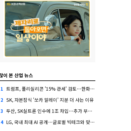
많이 본 산업 뉴스
트럼프, 폴리실리콘 '15% 관세' 검토…한화큐셀·OCI 영향은?
1
SK, 자본잠식 '쏘카 말레이' 지분 더 사는 이유
2
두산, SK실트론 인수에 1조 차입…추가 부담은?
3
LG, 국내 최대 AI 공개…글로벌 빅테크와 맞붙는다
4