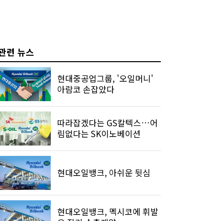
관련 뉴스
현대중공업그룹, '오일머니'
아람코 손잡았다
따라잡겠다는 GS칼텍스…어
림없다는 SK이노베이션
현대오일뱅크, 아쉬운 뒷심
현대오일뱅크, 멕시코에 휘발