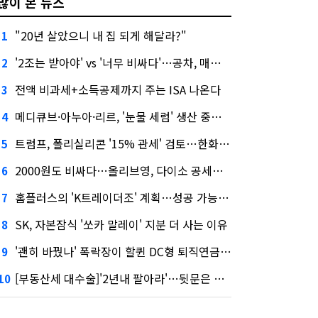
많이 본 뉴스
"20년 살았으니 내 집 되게 해달라?"
1
'2조는 받아야' vs '너무 비싸다'…공차, 매각 성공할까
2
전액 비과세+소득공제까지 주는 ISA 나온다
3
메디큐브·아누아·리르, '눈물 세럼' 생산 중단한다
4
트럼프, 폴리실리콘 '15% 관세' 검토…한화큐셀·OCI 영향은?
5
2000원도 비싸다…올리브영, 다이소 공세에 '가성비'로 맞불
6
홈플러스의 'K트레이더조' 계획…성공 가능성은 '글쎄'
7
SK, 자본잠식 '쏘카 말레이' 지분 더 사는 이유
8
'괜히 바꿨나' 폭락장이 할퀸 DC형 퇴직연금…전문가 조언은
9
[부동산세 대수술]'2년내 팔아라'…뒷문은 열었다
10