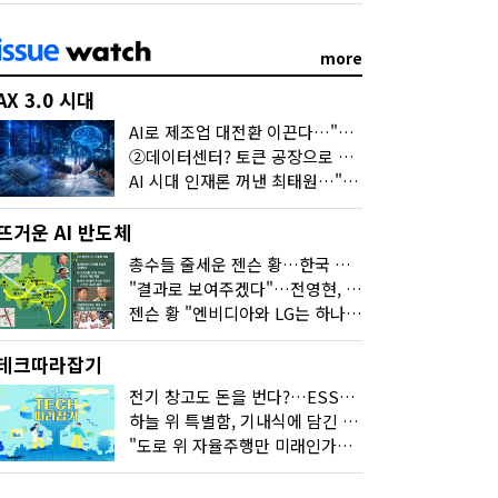
more
AX 3.0 시대
AI로 제조업 대전환 이끈다…"2030년까지 민관합동 20조 투자"
②데이터센터? 토큰 공장으로 변신
AI 시대 인재론 꺼낸 최태원…"협업이 경쟁력"
뜨거운 AI 반도체
총수들 줄세운 젠슨 황…한국 산업계 새판 짰다
"결과로 보여주겠다"…전영현, 젠슨 황과 HBM5 논의
젠슨 황 "엔비디아와 LG는 하나의 거대한 팀"
테크따라잡기
전기 창고도 돈을 번다?…ESS의 '두뇌' EMO가 뭐길래
하늘 위 특별함, 기내식에 담긴 기술의 세계
"도로 위 자율주행만 미래인가요"…진흙탕서 길 내는 HD현대 AI 기술