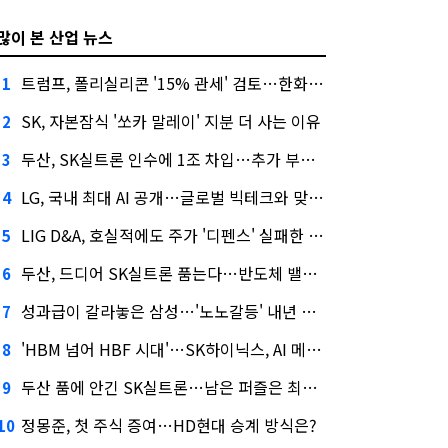
많이 본 산업 뉴스
트럼프, 폴리실리콘 '15% 관세' 검토…한화큐셀·OCI 영향은?
1
SK, 자본잠식 '쏘카 말레이' 지분 더 사는 이유
2
두산, SK실트론 인수에 1조 차입…추가 부담은?
3
LG, 국내 최대 AI 공개…글로벌 빅테크와 맞붙는다
4
LIG D&A, 호실적에도 주가 '디펜스' 실패한 이유
5
두산, 드디어 SK실트론 품는다…반도체 밸류체인 위상 강화
6
성과급이 갈라놓은 삼성…'노노갈등' 내년 교섭 판 흔들까
7
'HBM 넘어 HBF 시대'…SK하이닉스, AI 메모리 표준 선점 나섰다
8
두산 품에 안긴 SK실트론…남은 퍼즐은 최태원 지분 29.4%
9
정몽준, 첫 주식 증여…HD현대 승계 방식은?
10