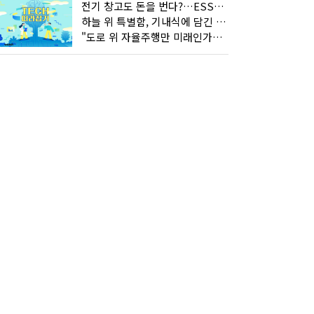
전기 창고도 돈을 번다?…ESS의 '두뇌' EMO가 뭐길래
하늘 위 특별함, 기내식에 담긴 기술의 세계
"도로 위 자율주행만 미래인가요"…진흙탕서 길 내는 HD현대 AI 기술