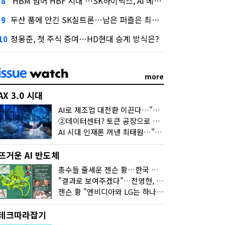
'HBM 넘어 HBF 시대'…SK하이닉스, AI 메모리 표준 선점 나섰다
8
두산 품에 안긴 SK실트론…남은 퍼즐은 최태원 지분 29.4%
9
정몽준, 첫 주식 증여…HD현대 승계 방식은?
10
more
AX 3.0 시대
AI로 제조업 대전환 이끈다…"2030년까지 민관합동 20조 투자"
②데이터센터? 토큰 공장으로 변신
AI 시대 인재론 꺼낸 최태원…"협업이 경쟁력"
뜨거운 AI 반도체
총수들 줄세운 젠슨 황…한국 산업계 새판 짰다
"결과로 보여주겠다"…전영현, 젠슨 황과 HBM5 논의
젠슨 황 "엔비디아와 LG는 하나의 거대한 팀"
테크따라잡기