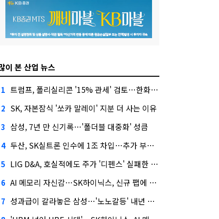
많이 본 산업 뉴스
트럼프, 폴리실리콘 '15% 관세' 검토…한화큐셀·OCI 영향은?
1
SK, 자본잠식 '쏘카 말레이' 지분 더 사는 이유
2
삼성, 7년 만 신기록…'폴더블 대중화' 성큼
3
두산, SK실트론 인수에 1조 차입…추가 부담은?
4
LIG D&A, 호실적에도 주가 '디펜스' 실패한 이유
5
AI 메모리 자신감…SK하이닉스, 신규 팹에 54조 투자
6
성과급이 갈라놓은 삼성…'노노갈등' 내년 교섭 판 흔들까
7