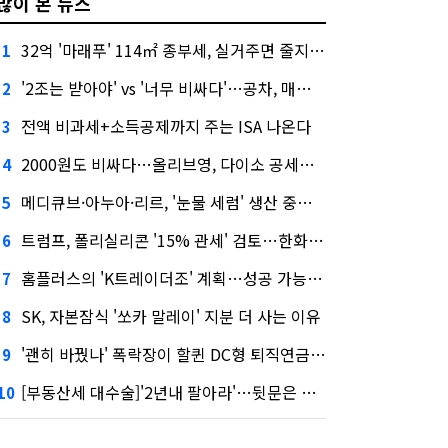
많이 본 뉴스
32억 '마래푸' 114㎡ 종부세, 실거주면 줄지만 안 살면 2.5배
1
'2조는 받아야' vs '너무 비싸다'…공차, 매각 성공할까
2
전액 비과세+소득공제까지 주는 ISA 나온다
3
2000원도 비싸다…올리브영, 다이소 공세에 '가성비'로 맞불
4
메디큐브·아누아·리르, '눈물 세럼' 생산 중단한다
5
트럼프, 폴리실리콘 '15% 관세' 검토…한화큐셀·OCI 영향은?
6
홈플러스의 'K트레이더조' 계획…성공 가능성은 '글쎄'
7
SK, 자본잠식 '쏘카 말레이' 지분 더 사는 이유
8
'괜히 바꿨나' 폭락장이 할퀸 DC형 퇴직연금…전문가 조언은
9
[부동산세 대수술]'2년내 팔아라'…뒷문은 열었다
10