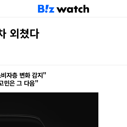
차 외쳤다
소비자층 변화 감지"
고민은 그 다음"