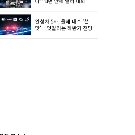
다…8년 만에 딜러 대회
완성차 5사, 올해 내수 '쓴
맛'…엇갈리는 하반기 전망