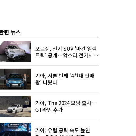
관련 뉴스
포르쉐, 전기 SUV '마칸 일렉
트릭' 공개…억소리 전기차
쏟아진다
기아, 서른 번째 '4천대 판매
왕' 나왔다
기아, The 2024 모닝 출시…
GT라인 추가
기아, 유럽 공략 속도 높인