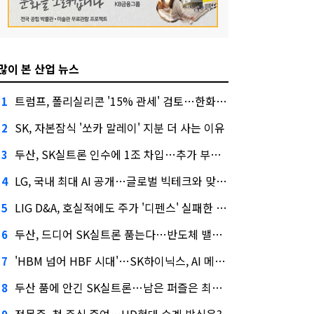
많이 본 산업 뉴스
트럼프, 폴리실리콘 '15% 관세' 검토…한화큐셀·OCI 영향은?
1
SK, 자본잠식 '쏘카 말레이' 지분 더 사는 이유
2
두산, SK실트론 인수에 1조 차입…추가 부담은?
3
LG, 국내 최대 AI 공개…글로벌 빅테크와 맞붙는다
4
LIG D&A, 호실적에도 주가 '디펜스' 실패한 이유
5
두산, 드디어 SK실트론 품는다…반도체 밸류체인 위상 강화
6
'HBM 넘어 HBF 시대'…SK하이닉스, AI 메모리 표준 선점 나섰다
7
두산 품에 안긴 SK실트론…남은 퍼즐은 최태원 지분 29.4%
8