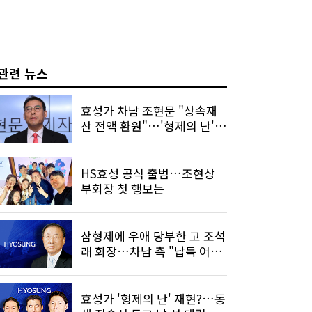
관련 뉴스
효성가 차남 조현문 "상속재
산 전액 환원"…'형제의 난'
마침표 시사
HS효성 공식 출범…조현상
부회장 첫 행보는
삼형제에 우애 당부한 고 조석
래 회장…차남 측 "납득 어렵
다"
효성가 '형제의 난' 재현?…동