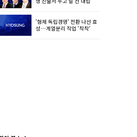
생 진술서 두고 날 선 대립
'형제 독립경영' 전환 나선 효
성…계열분리 작업 '착착'