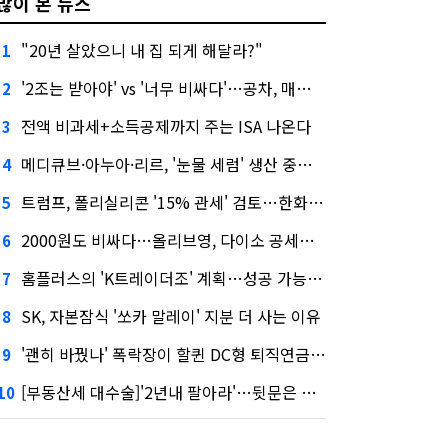
많이 본 뉴스
"20년 살았으니 내 집 되게 해달라?"
1
'2조는 받아야' vs '너무 비싸다'…공차, 매각 성공할까
2
전액 비과세+소득공제까지 주는 ISA 나온다
3
메디큐브·아누아·리르, '눈물 세럼' 생산 중단한다
4
트럼프, 폴리실리콘 '15% 관세' 검토…한화큐셀·OCI 영향은?
5
2000원도 비싸다…올리브영, 다이소 공세에 '가성비'로 맞불
6
홈플러스의 'K트레이더조' 계획…성공 가능성은 '글쎄'
7
SK, 자본잠식 '쏘카 말레이' 지분 더 사는 이유
8
'괜히 바꿨나' 폭락장이 할퀸 DC형 퇴직연금…전문가 조언은
9
[부동산세 대수술]'2년내 팔아라'…뒷문은 열었다
10