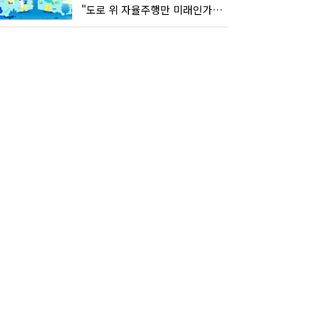
"도로 위 자율주행만 미래인가요"…진흙탕서 길 내는 HD현대 AI 기술