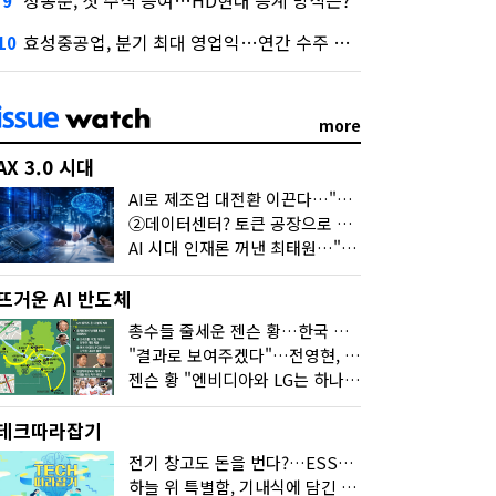
정몽준, 첫 주식 증여…HD현대 승계 방식은?
9
효성중공업, 분기 최대 영업익…연간 수주 목표 12조로
10
more
AX 3.0 시대
AI로 제조업 대전환 이끈다…"2030년까지 민관합동 20조 투자"
②데이터센터? 토큰 공장으로 변신
AI 시대 인재론 꺼낸 최태원…"협업이 경쟁력"
뜨거운 AI 반도체
총수들 줄세운 젠슨 황…한국 산업계 새판 짰다
"결과로 보여주겠다"…전영현, 젠슨 황과 HBM5 논의
젠슨 황 "엔비디아와 LG는 하나의 거대한 팀"
테크따라잡기
전기 창고도 돈을 번다?…ESS의 '두뇌' EMO가 뭐길래
하늘 위 특별함, 기내식에 담긴 기술의 세계