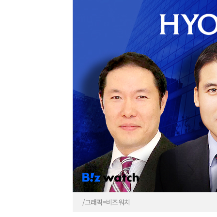
/그래픽=비즈워치