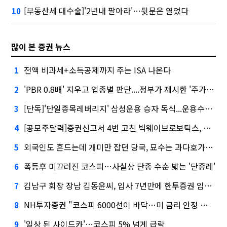
[부동산세 대수술]'2년내 팔아라'…뒷문은 열었다
10
많이 본 증권 뉴스
전액 비과세+소득공제까지 주는 ISA 나온다
1
'PBR 0.8배' 지우고 업종별 판단....정부가 제시한 '주가 누르기' 방지법
2
[단독]'단일종목레버리지' 삼성운용 승자 독식...운용수익 미래에셋의 6배
3
[공모주달력]증권신고서 4번 고친 빅웨이브로보틱스, 수요예측
4
외국인도 흔드는데 개미만 잡던 당국, 묘수는 과다호가부담금?
5
폭등후 미끄러진 코스피…사실상 단종 수순 밟는 '단종레'
6
김남구 회장 장남 김동윤씨, 입사 7년만에 한투증권 임원 승진
7
NH투자증권 "코스피 6000선이 바닥…미 금리 안정 후 추가 회복"
8
'일상 된 사이드카'…코스피 5% 넘게 급락
9