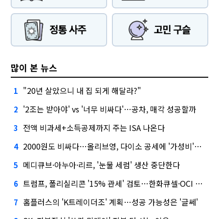
많이 본 뉴스
"20년 살았으니 내 집 되게 해달라?"
1
'2조는 받아야' vs '너무 비싸다'…공차, 매각 성공할까
2
전액 비과세+소득공제까지 주는 ISA 나온다
3
2000원도 비싸다…올리브영, 다이소 공세에 '가성비'로 맞불
4
메디큐브·아누아·리르, '눈물 세럼' 생산 중단한다
5
트럼프, 폴리실리콘 '15% 관세' 검토…한화큐셀·OCI 영향은?
6
홈플러스의 'K트레이더조' 계획…성공 가능성은 '글쎄'
7