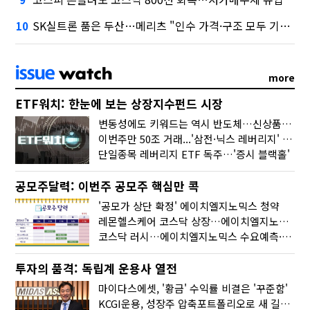
SK실트론 품은 두산…메리츠 "인수 가격·구조 모두 기대 이상"
10
more
ETF워치: 한눈에 보는 상장지수펀드 시장
변동성에도 키워드는 역시 반도체…신상품은 우주·방산
이번주만 50조 거래...'삼전·닉스 레버리지' 수익률은 -30%
단일종목 레버리지 ETF 독주…'증시 블랙홀'
공모주달력: 이번주 공모주 핵심만 콕
'공모가 상단 확정' 에이치엘지노믹스 청약
레몬헬스케어 코스닥 상장…에이치엘지노믹스 수요예측
코스닥 러시…에이치엘지노믹스 수요예측·레메디 청약
투자의 품격: 독립계 운용사 열전
마이다스에셋, '황금' 수익률 비결은 '꾸준함'
KCGI운용, 성장주 압축포트폴리오로 새 길을 그리다