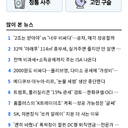
많이 본 뉴스
'2조는 받아야' vs '너무 비싸다'…공차, 매각 성공할까
1
32억 '마래푸' 114㎡ 종부세, 실거주면 줄지만 안 살면 2.5배
2
전액 비과세+소득공제까지 주는 ISA 나온다
3
2000원도 비싸다…올리브영, 다이소 공세에 '가성비'로 맞불
4
메디큐브·아누아·리르, '눈물 세럼' 생산 중단한다
5
트럼프, 폴리실리콘 '15% 관세' 검토…한화큐셀·OCI 영향은?
6
홈플러스의 'K트레이더조' 계획…성공 가능성은 '글쎄'
7
SK, 자본잠식 '쏘카 말레이' 지분 더 사는 이유
8
'괜히 바꿨나' 폭락장이 할퀸 DC형 퇴직연금…전문가 조언은
9