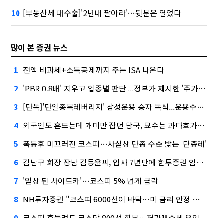
[부동산세 대수술]'2년내 팔아라'…뒷문은 열었다
10
많이 본 증권 뉴스
전액 비과세+소득공제까지 주는 ISA 나온다
1
'PBR 0.8배' 지우고 업종별 판단....정부가 제시한 '주가 누르기' 방지법
2
[단독]'단일종목레버리지' 삼성운용 승자 독식...운용수익 미래에셋의 6배
3
외국인도 흔드는데 개미만 잡던 당국, 묘수는 과다호가부담금?
4
폭등후 미끄러진 코스피…사실상 단종 수순 밟는 '단종레'
5
김남구 회장 장남 김동윤씨, 입사 7년만에 한투증권 임원 승진
6
'일상 된 사이드카'…코스피 5% 넘게 급락
7
NH투자증권 "코스피 6000선이 바닥…미 금리 안정 후 추가 회복"
8
코스피 흔들려도 코스닥 800선 회복…저가매수세 유입
9