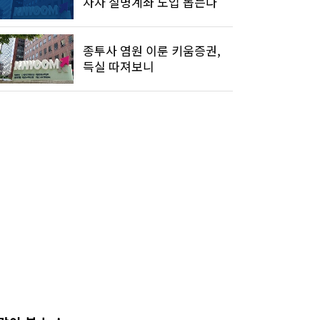
자자 실명계좌 도입 돕는다
종투사 염원 이룬 키움증권,
득실 따져보니