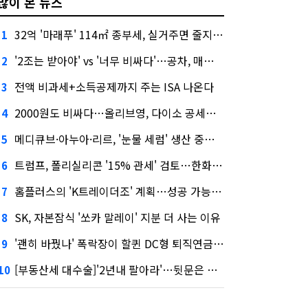
많이 본 뉴스
32억 '마래푸' 114㎡ 종부세, 실거주면 줄지만 안 살면 2.5배
1
'2조는 받아야' vs '너무 비싸다'…공차, 매각 성공할까
2
전액 비과세+소득공제까지 주는 ISA 나온다
3
2000원도 비싸다…올리브영, 다이소 공세에 '가성비'로 맞불
4
메디큐브·아누아·리르, '눈물 세럼' 생산 중단한다
5
트럼프, 폴리실리콘 '15% 관세' 검토…한화큐셀·OCI 영향은?
6
홈플러스의 'K트레이더조' 계획…성공 가능성은 '글쎄'
7
SK, 자본잠식 '쏘카 말레이' 지분 더 사는 이유
8
'괜히 바꿨나' 폭락장이 할퀸 DC형 퇴직연금…전문가 조언은
9
[부동산세 대수술]'2년내 팔아라'…뒷문은 열었다
10