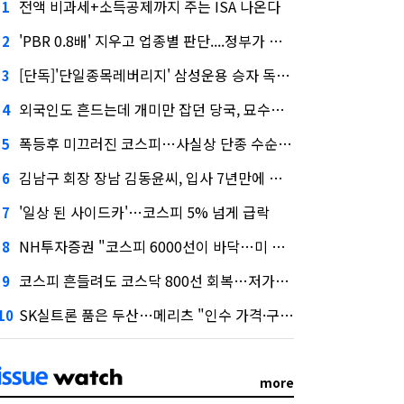
전액 비과세+소득공제까지 주는 ISA 나온다
1
'PBR 0.8배' 지우고 업종별 판단....정부가 제시한 '주가 누르기' 방지법
2
[단독]'단일종목레버리지' 삼성운용 승자 독식...운용수익 미래에셋의 6배
3
외국인도 흔드는데 개미만 잡던 당국, 묘수는 과다호가부담금?
4
폭등후 미끄러진 코스피…사실상 단종 수순 밟는 '단종레'
5
김남구 회장 장남 김동윤씨, 입사 7년만에 한투증권 임원 승진
6
'일상 된 사이드카'…코스피 5% 넘게 급락
7
NH투자증권 "코스피 6000선이 바닥…미 금리 안정 후 추가 회복"
8
코스피 흔들려도 코스닥 800선 회복…저가매수세 유입
9
SK실트론 품은 두산…메리츠 "인수 가격·구조 모두 기대 이상"
10
more