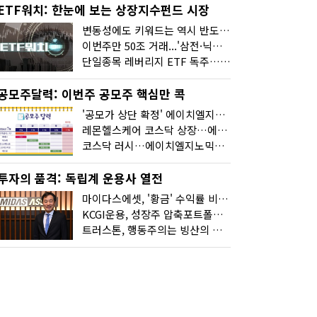
ETF워치: 한눈에 보는 상장지수펀드 시장
변동성에도 키워드는 역시 반도체…신상품은 우주·방산
이번주만 50조 거래...'삼전·닉스 레버리지' 수익률은 -30%
단일종목 레버리지 ETF 독주…'증시 블랙홀'
공모주달력: 이번주 공모주 핵심만 콕
'공모가 상단 확정' 에이치엘지노믹스 청약
레몬헬스케어 코스닥 상장…에이치엘지노믹스 수요예측
코스닥 러시…에이치엘지노믹스 수요예측·레메디 청약
투자의 품격: 독립계 운용사 열전
마이다스에셋, '황금' 수익률 비결은 '꾸준함'
KCGI운용, 성장주 압축포트폴리오로 새 길을 그리다
트러스톤, 행동주의는 빙산의 일각...진정한 힘은 '주식형 강자'