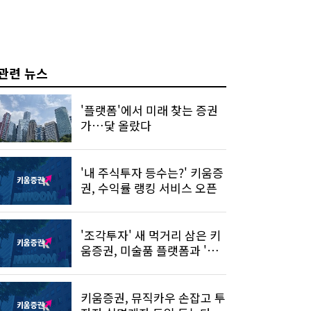
관련 뉴스
'플랫폼'에서 미래 찾는 증권
가…닻 올랐다
'내 주식투자 등수는?' 키움증
권, 수익률 랭킹 서비스 오픈
'조각투자' 새 먹거리 삼은 키
움증권, 미술품 플랫폼과 '맞
손'
키움증권, 뮤직카우 손잡고 투