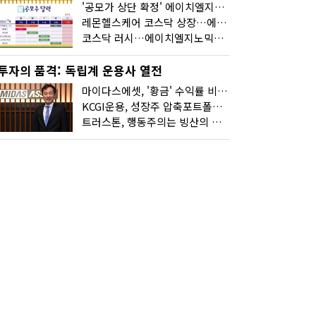
'공모가 상단 확정' 에이치엘지노믹스 청약
레몬헬스케어 코스닥 상장…에이치엘지노믹스 수요예측
코스닥 러시…에이치엘지노믹스 수요예측·레메디 청약
투자의 품격: 독립계 운용사 열전
마이다스에셋, '황금' 수익률 비결은 '꾸준함'
KCGI운용, 성장주 압축포트폴리오로 새 길을 그리다
트러스톤, 행동주의는 빙산의 일각...진정한 힘은 '주식형 강자'