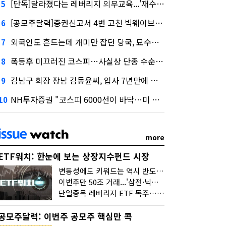
[단독]달라졌다는 레버리지 의무교육...'재수강 건너뛰기' 허점
5
[공모주달력]증권신고서 4번 고친 빅웨이브로보틱스, 수요예측
6
외국인도 흔드는데 개미만 잡던 당국, 묘수는 과다호가부담금?
7
폭등후 미끄러진 코스피…사실상 단종 수순 밟는 '단종레'
8
김남구 회장 장남 김동윤씨, 입사 7년만에 한투증권 임원 승진
9
NH투자증권 "코스피 6000선이 바닥…미 금리 안정 후 추가 회복"
10
more
ETF워치: 한눈에 보는 상장지수펀드 시장
변동성에도 키워드는 역시 반도체…신상품은 우주·방산
이번주만 50조 거래...'삼전·닉스 레버리지' 수익률은 -30%
단일종목 레버리지 ETF 독주…'증시 블랙홀'
공모주달력: 이번주 공모주 핵심만 콕