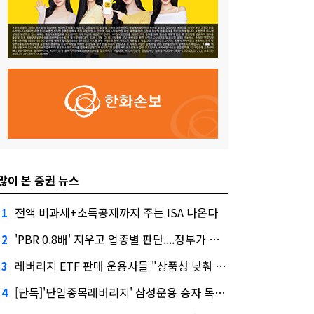
많이 본 증권 뉴스
전액 비과세+소득공제까지 주는 ISA 나온다
1
'PBR 0.8배' 지우고 업종별 판단....정부가 제시한 '주가 누르기' 방지법
2
레버리지 ETF 판매 운용사들 "상품성 낮춰 사라지게 해야"…일부 신중론도
3
[단독]'단일종목레버리지' 삼성운용 승자 독식...운용수익 미래에셋의 6배
4