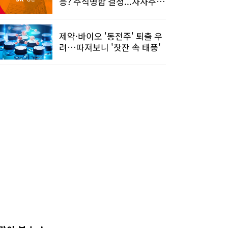
응? 주식병합 결정...자사주도
소각
제약·바이오 '동전주' 퇴출 우
려…따져보니 '찻잔 속 태풍'