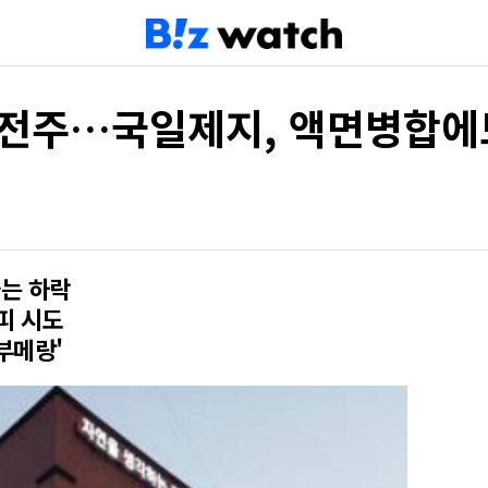
동전주…국일제지, 액면병합에도
가는 하락
피 시도
부메랑'