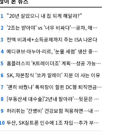
많이 본 뉴스
"20년 살았으니 내 집 되게 해달라?"
1
'2조는 받아야' vs '너무 비싸다'…공차, 매각 성공할까
2
전액 비과세+소득공제까지 주는 ISA 나온다
3
메디큐브·아누아·리르, '눈물 세럼' 생산 중단한다
4
홈플러스의 'K트레이더조' 계획…성공 가능성은 '글쎄'
5
SK, 자본잠식 '쏘카 말레이' 지분 더 사는 이유
6
'괜히 바꿨나' 폭락장이 할퀸 DC형 퇴직연금…전문가 조언은
7
[부동산세 대수술]'2년내 팔아라'…뒷문은 열었다
8
허리휘는 '간병비' 건강보험 적용하면…내 간병보험은?
9
두산, SK실트론 인수에 1조 차입…추가 부담은?
10