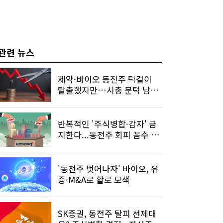
관련 뉴스
제약·바이오 동전주 턱걸이
탈출했지만…시총 문턱 남았
다
반복적인 '주식병합·감자' 금
지한다...동전주 회피 꼼수 차
단
'동전주 벗어나자' 바이오, 유
증·M&A로 활로 모색
SK증권, 동전주 탈피 선제대