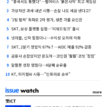
"중국서도 통했다"…펄어비스 '붉은사막' 최고 게임상
2
가상자산 과세 내년 시행…손실 나도 세금 낸다고?
3
'1팀 탈락' 독파모 2차 평가, 생존 가를 요인은
4
SKT, 보상 플랫폼 실험…'리워드링크' 출시
5
넷마블, 신작 힘줬더니…수익성 오히려 악화
6
SKT, 2분기 영업익 67%↑…AIDC 매출 92% 급증
7
금융사 손잡았지만 온도차…코인원 '훨훨'·코빗 '잠잠'
8
알뜰폰 성장 멈췄다…4달째 순유출
9
KT, 피지컬AI 시동…"인프라로 승부"
10
more
챗ICT