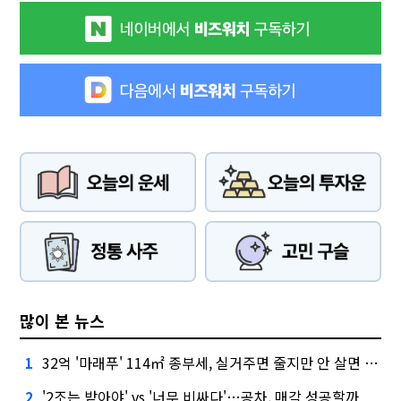
많이 본 뉴스
32억 '마래푸' 114㎡ 종부세, 실거주면 줄지만 안 살면 2.5배
1
'2조는 받아야' vs '너무 비싸다'…공차, 매각 성공할까
2