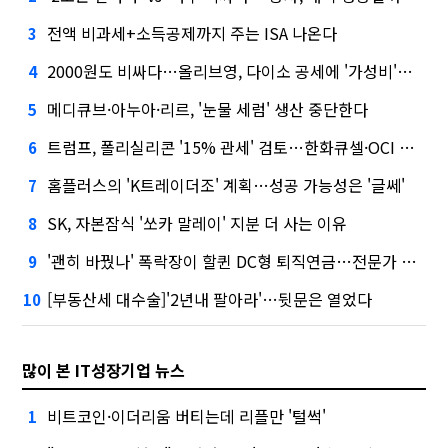
전액 비과세+소득공제까지 주는 ISA 나온다
3
2000원도 비싸다…올리브영, 다이소 공세에 '가성비'로 맞불
4
메디큐브·아누아·리르, '눈물 세럼' 생산 중단한다
5
트럼프, 폴리실리콘 '15% 관세' 검토…한화큐셀·OCI 영향은?
6
홈플러스의 'K트레이더조' 계획…성공 가능성은 '글쎄'
7
SK, 자본잠식 '쏘카 말레이' 지분 더 사는 이유
8
'괜히 바꿨나' 폭락장이 할퀸 DC형 퇴직연금…전문가 조언은
9
[부동산세 대수술]'2년내 팔아라'…뒷문은 열었다
10
많이 본 IT성장기업 뉴스
비트코인·이더리움 버티는데 리플만 '털썩'
1