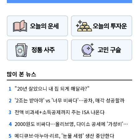
많이 본 뉴스
"20년 살았으니 내 집 되게 해달라?"
1
'2조는 받아야' vs '너무 비싸다'…공차, 매각 성공할까
2
전액 비과세+소득공제까지 주는 ISA 나온다
3
2000원도 비싸다…올리브영, 다이소 공세에 '가성비'로 맞불
4
메디큐브·아누아·리르, '눈물 세럼' 생산 중단한다
5