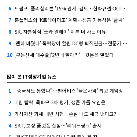
트럼프, 폴리실리콘 '15% 관세' 검토…한화큐셀·OCI 영향은?
6
홈플러스의 'K트레이더조' 계획…성공 가능성은 '글쎄'
7
SK, 자본잠식 '쏘카 말레이' 지분 더 사는 이유
8
'괜히 바꿨나' 폭락장이 할퀸 DC형 퇴직연금…전문가 조언은
9
[부동산세 대수술]'2년내 팔아라'…뒷문은 열었다
10
많이 본 IT성장기업 뉴스
"중국서도 통했다"…펄어비스 '붉은사막' 최고 게임상
1
'1팀 탈락' 독파모 2차 평가, 생존 가를 요인은
2
가상자산 과세 내년 시행…손실 나도 세금 낸다고?
3
SKT, 보상 플랫폼 실험…'리워드링크' 출시
4
[챗ICT]게임CD 열었더니 달랑 종이 한 장