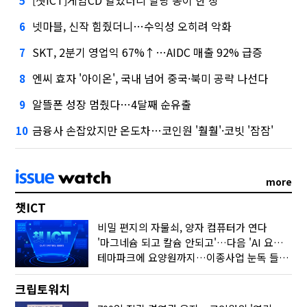
5
넷마블, 신작 힘줬더니…수익성 오히려 악화
6
SKT, 2분기 영업익 67%↑…AIDC 매출 92% 급증
7
엔씨 효자 '아이온', 국내 넘어 중국·북미 공략 나선다
8
알뜰폰 성장 멈췄다…4달째 순유출
9
금융사 손잡았지만 온도차…코인원 '훨훨'·코빗 '잠잠'
10
more
챗ICT
비밀 편지의 자물쇠, 양자 컴퓨터가 연다
'마그네슘 되고 칼슘 안되고'…다음 'AI 요약' 갈 길은
테마파크에 요양원까지…이종사업 눈독 들이는 게임사
크립토워치