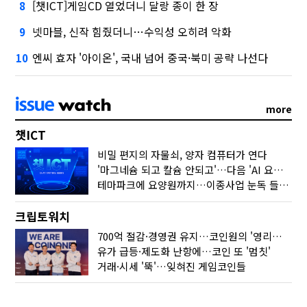
[챗ICT]게임CD 열었더니 달랑 종이 한 장
8
넷마블, 신작 힘줬더니…수익성 오히려 악화
9
엔씨 효자 '아이온', 국내 넘어 중국·북미 공략 나선다
10
more
챗ICT
비밀 편지의 자물쇠, 양자 컴퓨터가 연다
'마그네슘 되고 칼슘 안되고'…다음 'AI 요약' 갈 길은
테마파크에 요양원까지…이종사업 눈독 들이는 게임사
크립토워치
700억 절감·경영권 유지…코인원의 '영리한 딜'
유가 급등·제도화 난항에…코인 또 '멈칫'
거래·시세 '뚝'…잊혀진 게임코인들