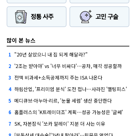
많이 본 뉴스
"20년 살았으니 내 집 되게 해달라?"
1
'2조는 받아야' vs '너무 비싸다'…공차, 매각 성공할까
2
전액 비과세+소득공제까지 주는 ISA 나온다
3
하림산업, '프리미엄 분식' 도전 접나…사라진 '멜팅피스'
4
메디큐브·아누아·리르, '눈물 세럼' 생산 중단한다
5
홈플러스의 'K트레이더조' 계획…성공 가능성은 '글쎄'
6
SK, 자본잠식 '쏘카 말레이' 지분 더 사는 이유
7
[부동산세 대수술]'2년내 팔아라'…뒷문은 열었다
8