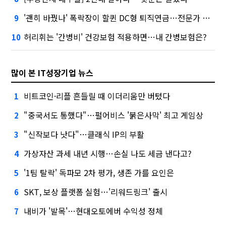
'괜히 바꿨나' 폭락장이 할퀸 DC형 퇴직연금…전문가 조언은
9
허리휘는 '간병비' 건강보험 적용하면…내 간병보험은?
10
많이 본 IT성장기업 뉴스
비트코인·리플 흔들릴 때 이더리움만 버텼다
1
"중국서도 통했다"…펄어비스 '붉은사막' 최고 게임상
2
"신작보다 낫다"…클래식 IP의 부활
3
가상자산 과세 내년 시행…손실 나도 세금 낸다고?
4
'1팀 탈락' 독파모 2차 평가, 생존 가를 요인은
5
SKT, 보상 플랫폼 실험…'리워드링크' 출시
6
내비가 '발목'…현대오토에버 수익성 정체
7