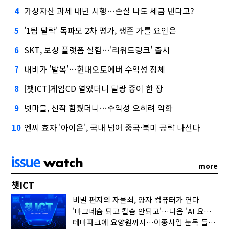
가상자산 과세 내년 시행…손실 나도 세금 낸다고?
4
'1팀 탈락' 독파모 2차 평가, 생존 가를 요인은
5
SKT, 보상 플랫폼 실험…'리워드링크' 출시
6
내비가 '발목'…현대오토에버 수익성 정체
7
[챗ICT]게임CD 열었더니 달랑 종이 한 장
8
넷마블, 신작 힘줬더니…수익성 오히려 악화
9
엔씨 효자 '아이온', 국내 넘어 중국·북미 공략 나선다
10
more
챗ICT
비밀 편지의 자물쇠, 양자 컴퓨터가 연다
'마그네슘 되고 칼슘 안되고'…다음 'AI 요약' 갈 길은
테마파크에 요양원까지…이종사업 눈독 들이는 게임사