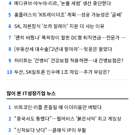
메디큐브·아누아·리르, '눈물 세럼' 생산 중단한다
4
홈플러스의 'K트레이더조' 계획…성공 가능성은 '글쎄'
5
SK, 자본잠식 '쏘카 말레이' 지분 더 사는 이유
6
'괜히 바꿨나' 폭락장이 할퀸 DC형 퇴직연금…전문가 조언은
7
[부동산세 대수술]'2년내 팔아라'…뒷문은 열었다
8
허리휘는 '간병비' 건강보험 적용하면…내 간병보험은?
9
두산, SK실트론 인수에 1조 차입…추가 부담은?
10
많이 본 IT성장기업 뉴스
비트코인·리플 흔들릴 때 이더리움만 버텼다
1
"중국서도 통했다"…펄어비스 '붉은사막' 최고 게임상
2
"신작보다 낫다"…클래식 IP의 부활
3