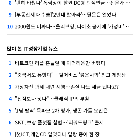
'괜히 바꿨나' 폭락장이 할퀸 DC형 퇴직연금…전문가 조언은
8
[부동산세 대수술]'2년내 팔아라'…뒷문은 열었다
9
2000원도 비싸다…올리브영, 다이소 공세에 '가성비'로 맞불
10
많이 본 IT성장기업 뉴스
비트코인·리플 흔들릴 때 이더리움만 버텼다
1
"중국서도 통했다"…펄어비스 '붉은사막' 최고 게임상
2
가상자산 과세 내년 시행…손실 나도 세금 낸다고?
3
"신작보다 낫다"…클래식 IP의 부활
4
'1팀 탈락' 독파모 2차 평가, 생존 가를 요인은
5
SKT, 보상 플랫폼 실험…'리워드링크' 출시
6
[챗ICT]게임CD 열었더니 달랑 종이 한 장
7