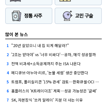
많이 본 뉴스
"20년 살았으니 내 집 되게 해달라?"
1
'2조는 받아야' vs '너무 비싸다'…공차, 매각 성공할까
2
전액 비과세+소득공제까지 주는 ISA 나온다
3
메디큐브·아누아·리르, '눈물 세럼' 생산 중단한다
4
트럼프, 폴리실리콘 '15% 관세' 검토…한화큐셀·OCI 영향은?
5
홈플러스의 'K트레이더조' 계획…성공 가능성은 '글쎄'
6
SK, 자본잠식 '쏘카 말레이' 지분 더 사는 이유
7