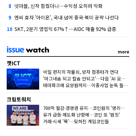
넷마블, 신작 힘줬더니…수익성 오히려 악화
8
엔씨 효자 '아이온', 국내 넘어 중국·북미 공략 나선다
9
SKT, 2분기 영업익 67%↑…AIDC 매출 92% 급증
10
more
챗ICT
비밀 편지의 자물쇠, 양자 컴퓨터가 연다
'마그네슘 되고 칼슘 안되고'…다음 'AI 요약' 갈 길은
테마파크에 요양원까지…이종사업 눈독 들이는 게임사
크립토워치
700억 절감·경영권 유지…코인원의 '영리한 딜'
유가 급등·제도화 난항에…코인 또 '멈칫'
거래·시세 '뚝'…잊혀진 게임코인들