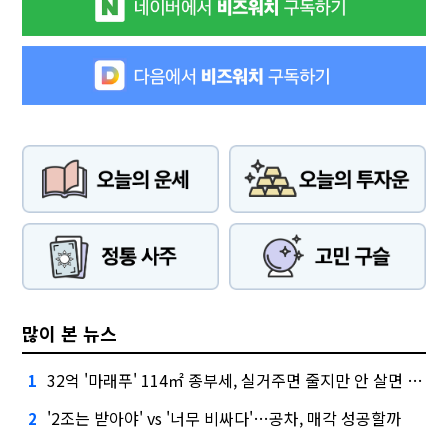
많이 본 뉴스
32억 '마래푸' 114㎡ 종부세, 실거주면 줄지만 안 살면 2.5배
1
'2조는 받아야' vs '너무 비싸다'…공차, 매각 성공할까
2