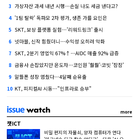
가상자산 과세 내년 시행…손실 나도 세금 낸다고?
3
'1팀 탈락' 독파모 2차 평가, 생존 가를 요인은
4
SKT, 보상 플랫폼 실험…'리워드링크' 출시
5
넷마블, 신작 힘줬더니…수익성 오히려 악화
6
SKT, 2분기 영업익 67%↑…AIDC 매출 92% 급증
7
금융사 손잡았지만 온도차…코인원 '훨훨'·코빗 '잠잠'
8
알뜰폰 성장 멈췄다…4달째 순유출
9
KT, 피지컬AI 시동…"인프라로 승부"
10
more
챗ICT
비밀 편지의 자물쇠, 양자 컴퓨터가 연다