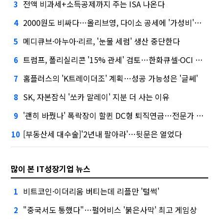
전액 비과세+소득공제까지 주는 ISA 나온다
3
2000원도 비싸다…올리브영, 다이소 공세에 '가성비'로 맞불
4
메디큐브·아누아·리르, '눈물 세럼' 생산 중단한다
5
트럼프, 폴리실리콘 '15% 관세' 검토…한화큐셀·OCI 영향은?
6
홈플러스의 'K트레이더조' 계획…성공 가능성은 '글쎄'
7
SK, 자본잠식 '쏘카 말레이' 지분 더 사는 이유
8
'괜히 바꿨나' 폭락장이 할퀸 DC형 퇴직연금…전문가 조언은
9
[부동산세 대수술]'2년내 팔아라'…뒷문은 열었다
10
많이 본 IT성장기업 뉴스
비트코인·이더리움 버티는데 리플만 '털썩'
1
"중국서도 통했다"…펄어비스 '붉은사막' 최고 게임상
2