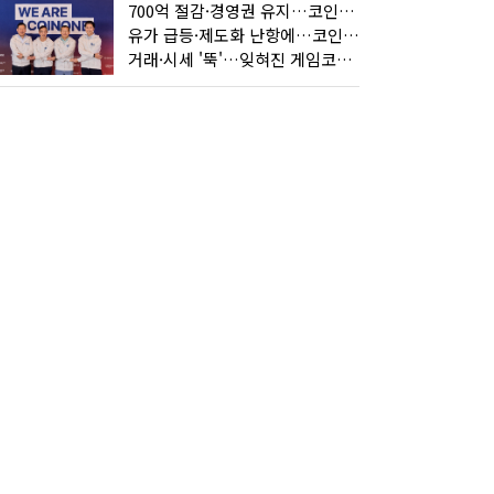
700억 절감·경영권 유지…코인원의 '영리한 딜'
유가 급등·제도화 난항에…코인 또 '멈칫'
거래·시세 '뚝'…잊혀진 게임코인들