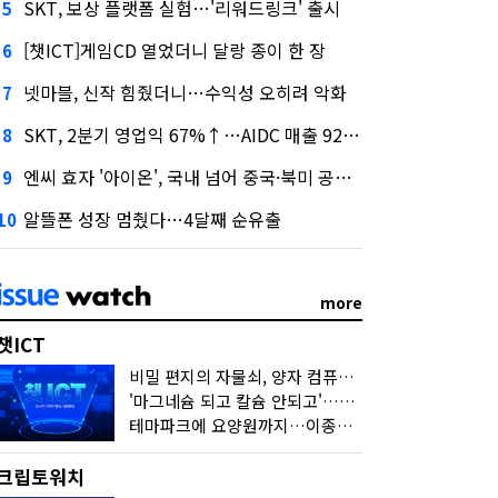
SKT, 보상 플랫폼 실험…'리워드링크' 출시
5
[챗ICT]게임CD 열었더니 달랑 종이 한 장
6
넷마블, 신작 힘줬더니…수익성 오히려 악화
7
SKT, 2분기 영업익 67%↑…AIDC 매출 92% 급증
8
엔씨 효자 '아이온', 국내 넘어 중국·북미 공략 나선다
9
알뜰폰 성장 멈췄다…4달째 순유출
10
more
챗ICT
비밀 편지의 자물쇠, 양자 컴퓨터가 연다
'마그네슘 되고 칼슘 안되고'…다음 'AI 요약' 갈 길은
테마파크에 요양원까지…이종사업 눈독 들이는 게임사
크립토워치