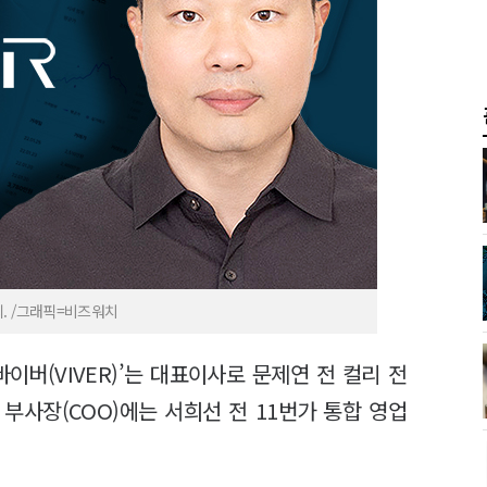
. /그래픽=비즈워치
이버(VIVER)’는 대표이사로 문제연 전 컬리 전
 부사장(COO)에는 서희선 전 11번가 통합 영업