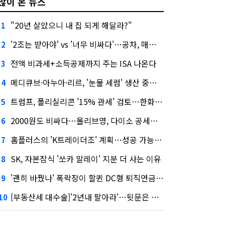
많이 본 뉴스
"20년 살았으니 내 집 되게 해달라?"
1
'2조는 받아야' vs '너무 비싸다'…공차, 매각 성공할까
2
전액 비과세+소득공제까지 주는 ISA 나온다
3
메디큐브·아누아·리르, '눈물 세럼' 생산 중단한다
4
트럼프, 폴리실리콘 '15% 관세' 검토…한화큐셀·OCI 영향은?
5
2000원도 비싸다…올리브영, 다이소 공세에 '가성비'로 맞불
6
홈플러스의 'K트레이더조' 계획…성공 가능성은 '글쎄'
7
SK, 자본잠식 '쏘카 말레이' 지분 더 사는 이유
8
'괜히 바꿨나' 폭락장이 할퀸 DC형 퇴직연금…전문가 조언은
9
[부동산세 대수술]'2년내 팔아라'…뒷문은 열었다
10