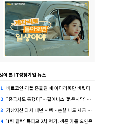
많이 본 IT성장기업 뉴스
비트코인·리플 흔들릴 때 이더리움만 버텼다
1
"중국서도 통했다"…펄어비스 '붉은사막' 최고 게임상
2
가상자산 과세 내년 시행…손실 나도 세금 낸다고?
3
'1팀 탈락' 독파모 2차 평가, 생존 가를 요인은
4