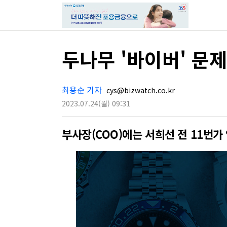
두나무 '바이버' 문
최용순 기자
cys@bizwatch.co.kr
2023.07.24
(월)
09:31
부사장(COO)에는 서희선 전 11번