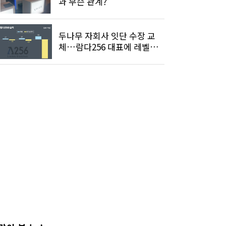
과 무슨 관계?
두나무 자회사 잇단 수장 교
체…람다256 대표에 레벨스
전 CTO