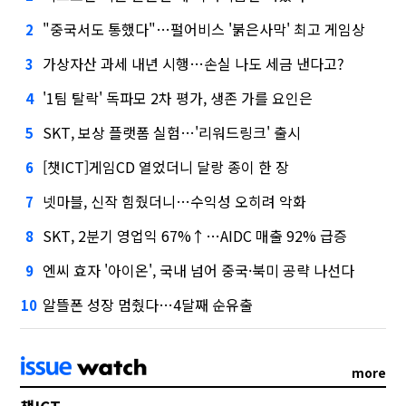
"중국서도 통했다"…펄어비스 '붉은사막' 최고 게임상
2
가상자산 과세 내년 시행…손실 나도 세금 낸다고?
3
'1팀 탈락' 독파모 2차 평가, 생존 가를 요인은
4
SKT, 보상 플랫폼 실험…'리워드링크' 출시
5
[챗ICT]게임CD 열었더니 달랑 종이 한 장
6
넷마블, 신작 힘줬더니…수익성 오히려 악화
7
SKT, 2분기 영업익 67%↑…AIDC 매출 92% 급증
8
엔씨 효자 '아이온', 국내 넘어 중국·북미 공략 나선다
9
알뜰폰 성장 멈췄다…4달째 순유출
10
more