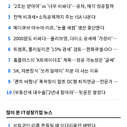
'2조는 받아야' vs '너무 비싸다'…공차, 매각 성공할까
2
전액 비과세+소득공제까지 주는 ISA 나온다
3
메디큐브·아누아·리르, '눈물 세럼' 생산 중단한다
4
2000원도 비싸다…올리브영, 다이소 공세에 '가성비'로 맞불
5
트럼프, 폴리실리콘 '15% 관세' 검토…한화큐셀·OCI 영향은?
6
홈플러스의 'K트레이더조' 계획…성공 가능성은 '글쎄'
7
SK, 자본잠식 '쏘카 말레이' 지분 더 사는 이유
8
'괜히 바꿨나' 폭락장이 할퀸 DC형 퇴직연금…전문가 조언은
9
[부동산세 대수술]'2년내 팔아라'…뒷문은 열었다
10
많이 본 IT성장기업 뉴스
비트코인·리플 흔들릴 때 이더리움만 버텼다
1