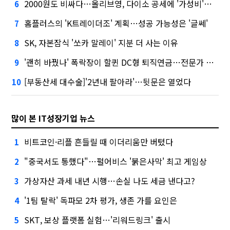
2000원도 비싸다…올리브영, 다이소 공세에 '가성비'로 맞불
6
홈플러스의 'K트레이더조' 계획…성공 가능성은 '글쎄'
7
SK, 자본잠식 '쏘카 말레이' 지분 더 사는 이유
8
'괜히 바꿨나' 폭락장이 할퀸 DC형 퇴직연금…전문가 조언은
9
[부동산세 대수술]'2년내 팔아라'…뒷문은 열었다
10
많이 본 IT성장기업 뉴스
비트코인·리플 흔들릴 때 이더리움만 버텼다
1
"중국서도 통했다"…펄어비스 '붉은사막' 최고 게임상
2
가상자산 과세 내년 시행…손실 나도 세금 낸다고?
3
'1팀 탈락' 독파모 2차 평가, 생존 가를 요인은
4
SKT, 보상 플랫폼 실험…'리워드링크' 출시
5