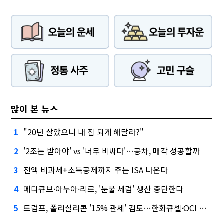
많이 본 뉴스
"20년 살았으니 내 집 되게 해달라?"
1
'2조는 받아야' vs '너무 비싸다'…공차, 매각 성공할까
2
전액 비과세+소득공제까지 주는 ISA 나온다
3
메디큐브·아누아·리르, '눈물 세럼' 생산 중단한다
4
트럼프, 폴리실리콘 '15% 관세' 검토…한화큐셀·OCI 영향은?
5