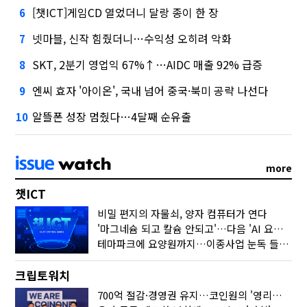
[챗ICT]게임CD 열었더니 달랑 종이 한 장
6
넷마블, 신작 힘줬더니…수익성 오히려 악화
7
SKT, 2분기 영업익 67%↑…AIDC 매출 92% 급증
8
엔씨 효자 '아이온', 국내 넘어 중국·북미 공략 나선다
9
알뜰폰 성장 멈췄다…4달째 순유출
10
more
챗ICT
비밀 편지의 자물쇠, 양자 컴퓨터가 연다
'마그네슘 되고 칼슘 안되고'…다음 'AI 요약' 갈 길은
테마파크에 요양원까지…이종사업 눈독 들이는 게임사
크립토워치
700억 절감·경영권 유지…코인원의 '영리한 딜'