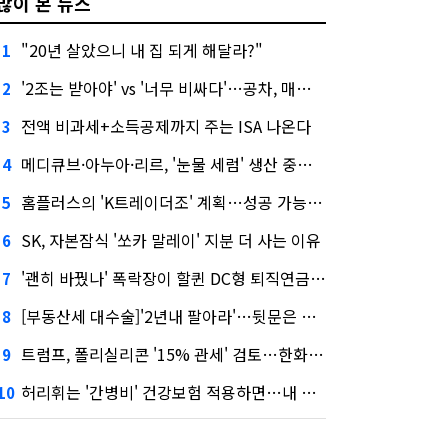
많이 본 뉴스
"20년 살았으니 내 집 되게 해달라?"
1
'2조는 받아야' vs '너무 비싸다'…공차, 매각 성공할까
2
전액 비과세+소득공제까지 주는 ISA 나온다
3
메디큐브·아누아·리르, '눈물 세럼' 생산 중단한다
4
홈플러스의 'K트레이더조' 계획…성공 가능성은 '글쎄'
5
SK, 자본잠식 '쏘카 말레이' 지분 더 사는 이유
6
'괜히 바꿨나' 폭락장이 할퀸 DC형 퇴직연금…전문가 조언은
7
[부동산세 대수술]'2년내 팔아라'…뒷문은 열었다
8
트럼프, 폴리실리콘 '15% 관세' 검토…한화큐셀·OCI 영향은?
9
허리휘는 '간병비' 건강보험 적용하면…내 간병보험은?
10