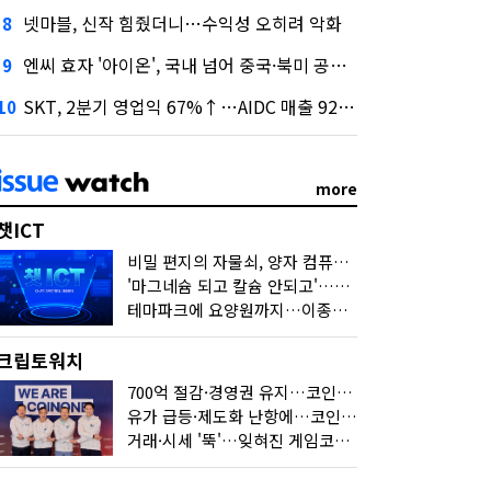
넷마블, 신작 힘줬더니…수익성 오히려 악화
8
엔씨 효자 '아이온', 국내 넘어 중국·북미 공략 나선다
9
SKT, 2분기 영업익 67%↑…AIDC 매출 92% 급증
10
more
챗ICT
비밀 편지의 자물쇠, 양자 컴퓨터가 연다
'마그네슘 되고 칼슘 안되고'…다음 'AI 요약' 갈 길은
테마파크에 요양원까지…이종사업 눈독 들이는 게임사
크립토워치
700억 절감·경영권 유지…코인원의 '영리한 딜'
유가 급등·제도화 난항에…코인 또 '멈칫'
거래·시세 '뚝'…잊혀진 게임코인들