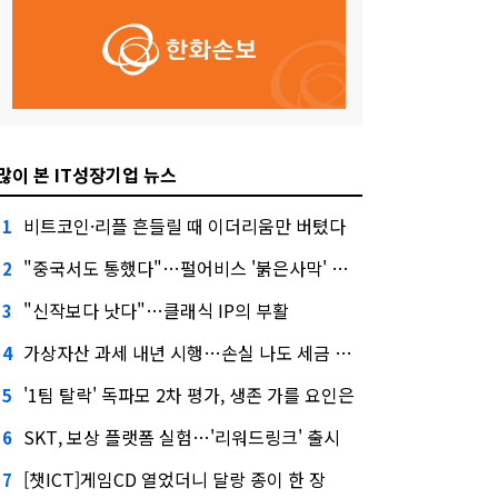
많이 본 IT성장기업 뉴스
비트코인·리플 흔들릴 때 이더리움만 버텼다
1
"중국서도 통했다"…펄어비스 '붉은사막' 최고 게임상
2
"신작보다 낫다"…클래식 IP의 부활
3
가상자산 과세 내년 시행…손실 나도 세금 낸다고?
4
'1팀 탈락' 독파모 2차 평가, 생존 가를 요인은
5
SKT, 보상 플랫폼 실험…'리워드링크' 출시
6
[챗ICT]게임CD 열었더니 달랑 종이 한 장
7