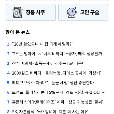
많이 본 뉴스
"20년 살았으니 내 집 되게 해달라?"
1
'2조는 받아야' vs '너무 비싸다'…공차, 매각 성공할까
2
전액 비과세+소득공제까지 주는 ISA 나온다
3
2000원도 비싸다…올리브영, 다이소 공세에 '가성비'로 맞불
4
메디큐브·아누아·리르, '눈물 세럼' 생산 중단한다
5
트럼프, 폴리실리콘 '15% 관세' 검토…한화큐셀·OCI 영향은?
6
홈플러스의 'K트레이더조' 계획…성공 가능성은 '글쎄'
7
SK, 자본잠식 '쏘카 말레이' 지분 더 사는 이유
8