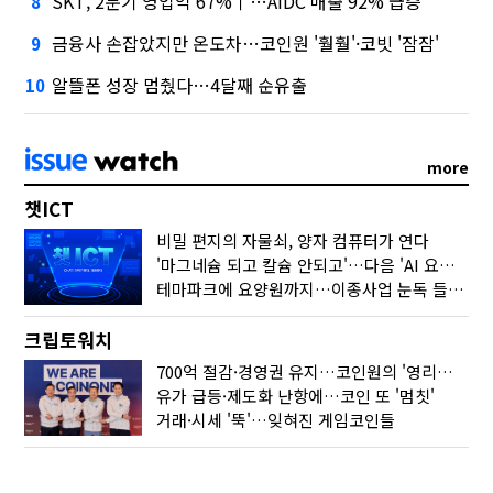
SKT, 2분기 영업익 67%↑…AIDC 매출 92% 급증
8
금융사 손잡았지만 온도차…코인원 '훨훨'·코빗 '잠잠'
9
알뜰폰 성장 멈췄다…4달째 순유출
10
more
챗ICT
비밀 편지의 자물쇠, 양자 컴퓨터가 연다
'마그네슘 되고 칼슘 안되고'…다음 'AI 요약' 갈 길은
테마파크에 요양원까지…이종사업 눈독 들이는 게임사
크립토워치
700억 절감·경영권 유지…코인원의 '영리한 딜'
유가 급등·제도화 난항에…코인 또 '멈칫'
거래·시세 '뚝'…잊혀진 게임코인들