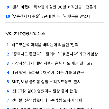
'괜히 바꿨나' 폭락장이 할퀸 DC형 퇴직연금…전문가 조언은
9
[부동산세 대수술]'2년내 팔아라'…뒷문은 열었다
10
많이 본 IT성장기업 뉴스
비트코인·이더리움 버티는데 리플만 '털썩'
1
"중국서도 통했다"…펄어비스 '붉은사막' 최고 게임상
2
가상자산 과세 내년 시행…손실 나도 세금 낸다고?
3
'1팀 탈락' 독파모 2차 평가, 생존 가를 요인은
4
SKT, 보상 플랫폼 실험…'리워드링크' 출시
5
[챗ICT]게임CD 열었더니 달랑 종이 한 장
6
넷마블, 신작 힘줬더니…수익성 오히려 악화
7