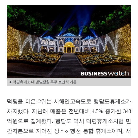
▲ 덕평휴게소 내 별빛정원 우주 로맨틱 가든
덕평을 이은 2위는 서해안고속도로 행담도휴게소가
차지했다. 지난해 매출은 전년대비 4.5% 증가한 343
억원으로 집계됐다. 행담도 역시 덕평휴게소처럼 민
간자본으로 지어진 상‧하행선 통합 휴게소이며, 서