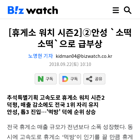
[휴게소 워치 시즌2]②안성 `소떡
소떡`으로 급부상
노명현 기자
kidman04@bizwatch.co.kr
2018.09.22
(토)
10:10
추석특별기획 고속도로 휴게소 워치 시즌2
덕평, 매출 감소에도 전국 1위 자리 유지
안성, 톱3 진입…'먹방' 덕에 순위 상승
전국 휴게소 매출 규모가 전년보다 소폭 성장했다. 동
시에 고속도로 휴게소 ‘먹방’이 인기를 끌 만큼 휴게