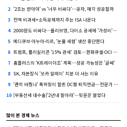
'2조는 받아야' vs '너무 비싸다'…공차, 매각 성공할까
2
전액 비과세+소득공제까지 주는 ISA 나온다
3
2000원도 비싸다…올리브영, 다이소 공세에 '가성비'로 맞불
4
메디큐브·아누아·리르, '눈물 세럼' 생산 중단한다
5
트럼프, 폴리실리콘 '15% 관세' 검토…한화큐셀·OCI 영향은?
6
홈플러스의 'K트레이더조' 계획…성공 가능성은 '글쎄'
7
SK, 자본잠식 '쏘카 말레이' 지분 더 사는 이유
8
'괜히 바꿨나' 폭락장이 할퀸 DC형 퇴직연금…전문가 조언은
9
[부동산세 대수술]'2년내 팔아라'…뒷문은 열었다
10
많이 본 경제 뉴스