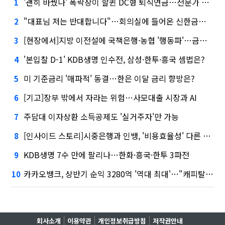
'괜히 바꿨나' 폭락장이 할퀸 DC형 퇴직연금…전문가 조언은
1
"대표님 저는 반대합니다"…회의실에 들어온 신한금융 AI
2
[현장에서]지방 이전설에 국책은행·농협 '행동파'…금감원 '신중모드'
3
'본입찰 D-1' KDB생명 인수전, 삼성·한투·흥국 셈법은?
4
미 기준금리 '매파적' 동결…한은 이달 금리 향방은?
5
[기고]장부 밖에서 자라는 위험…사모대출 시장과 AI
6
주담대 이자상환 소득공제도 '실거주자'만 가능
7
[인사이드 스토리]시중은행과 인뱅, '비용효율성' 다른 잣대 왜?
8
KDB생명 7수 만에 팔리나…한화·흥국·한투 3파전
9
카카오뱅크, 상반기 순익 3280억 '역대 최대'…"캐피탈, 자산 1조원 이상"
10
회사소개
이용약관
개인정보취급방침
저작권안내