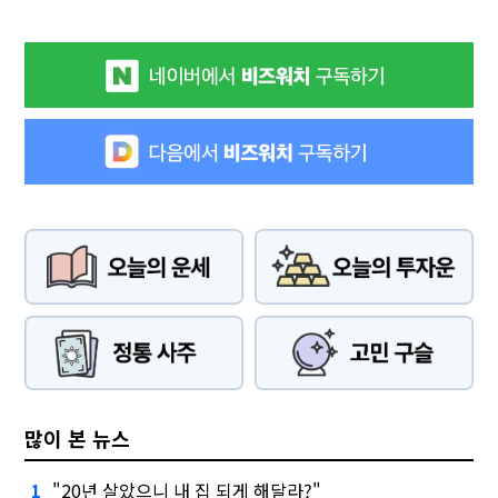
많이 본 뉴스
"20년 살았으니 내 집 되게 해달라?"
1