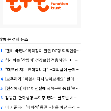
많이 본 경제 뉴스
'괜히 바꿨나' 폭락장이 할퀸 DC형 퇴직연금…전문가 조언은
1
허리휘는 '간병비' 건강보험 적용하면…내 간병보험은?
2
"대표님 저는 반대합니다"…회의실에 들어온 신한금융 AI
3
[보푸라기]"피검사 다시 받아보세요" 한마디에 보험금 못 받을 뻔?
4
[현장에서]지방 이전설에 국책은행·농협 '행동파'…금감원 '신중모드'
5
김동원, 한화생명 부회장 됐다…글로벌 시너지 기대감
6
미 기준금리 '매파적' 동결…한은 이달 금리 향방은?
7