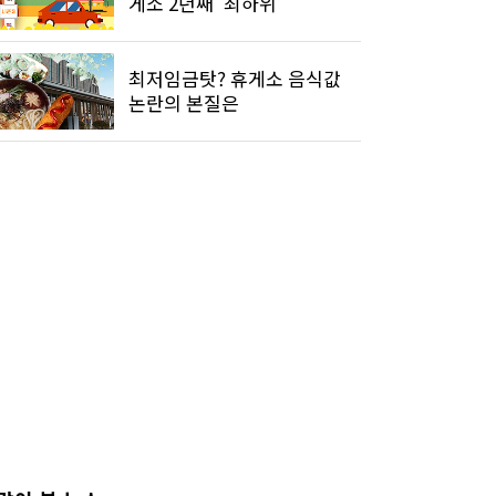
게소 2년째 '최하위’
최저임금탓? 휴게소 음식값
논란의 본질은