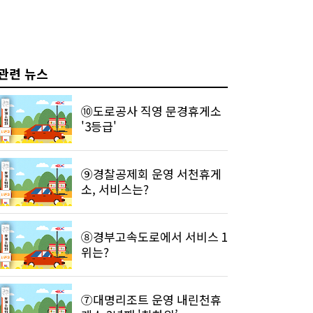
관련 뉴스
⑩도로공사 직영 문경휴게소
'3등급'
⑨경찰공제회 운영 서천휴게
소, 서비스는?
⑧경부고속도로에서 서비스 1
위는?
⑦대명리조트 운영 내린천휴