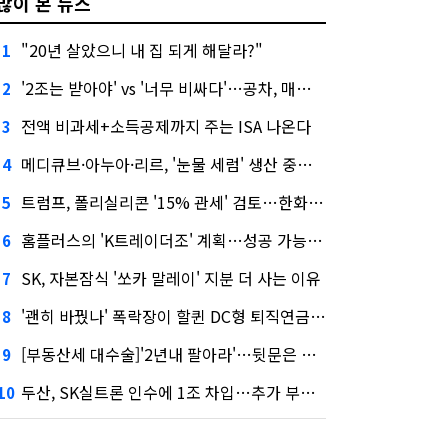
많이 본 뉴스
"20년 살았으니 내 집 되게 해달라?"
1
'2조는 받아야' vs '너무 비싸다'…공차, 매각 성공할까
2
전액 비과세+소득공제까지 주는 ISA 나온다
3
메디큐브·아누아·리르, '눈물 세럼' 생산 중단한다
4
트럼프, 폴리실리콘 '15% 관세' 검토…한화큐셀·OCI 영향은?
5
홈플러스의 'K트레이더조' 계획…성공 가능성은 '글쎄'
6
SK, 자본잠식 '쏘카 말레이' 지분 더 사는 이유
7
'괜히 바꿨나' 폭락장이 할퀸 DC형 퇴직연금…전문가 조언은
8
[부동산세 대수술]'2년내 팔아라'…뒷문은 열었다
9
두산, SK실트론 인수에 1조 차입…추가 부담은?
10