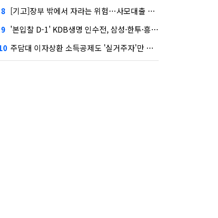
[기고]장부 밖에서 자라는 위험…사모대출 시장과 AI
8
'본입찰 D-1' KDB생명 인수전, 삼성·한투·흥국 셈법은?
9
주담대 이자상환 소득공제도 '실거주자'만 가능
10