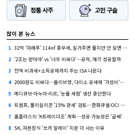
많이 본 뉴스
32억 '마래푸' 114㎡ 종부세, 실거주면 줄지만 안 살면 2.5배
1
'2조는 받아야' vs '너무 비싸다'…공차, 매각 성공할까
2
전액 비과세+소득공제까지 주는 ISA 나온다
3
2000원도 비싸다…올리브영, 다이소 공세에 '가성비'로 맞불
4
메디큐브·아누아·리르, '눈물 세럼' 생산 중단한다
5
트럼프, 폴리실리콘 '15% 관세' 검토…한화큐셀·OCI 영향은?
6
홈플러스의 'K트레이더조' 계획…성공 가능성은 '글쎄'
7
SK, 자본잠식 '쏘카 말레이' 지분 더 사는 이유
8