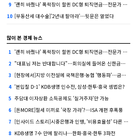
'괜히 바꿨나' 폭락장이 할퀸 DC형 퇴직연금…전문가 조언은
9
[부동산세 대수술]'2년내 팔아라'…뒷문은 열었다
10
많이 본 경제 뉴스
'괜히 바꿨나' 폭락장이 할퀸 DC형 퇴직연금…전문가 조언은
1
"대표님 저는 반대합니다"…회의실에 들어온 신한금융 AI
2
[현장에서]지방 이전설에 국책은행·농협 '행동파'…금감원 '신중모드'
3
'본입찰 D-1' KDB생명 인수전, 삼성·한투·흥국 셈법은?
4
주담대 이자상환 소득공제도 '실거주자'만 가능
5
[돈MORE]절세 미끼로 '국장 가라'?…ISA 개편 후폭풍
6
[인사이드 스토리]시중은행과 인뱅, '비용효율성' 다른 잣대 왜?
7
KDB생명 7수 만에 팔리나…한화·흥국·한투 3파전
8