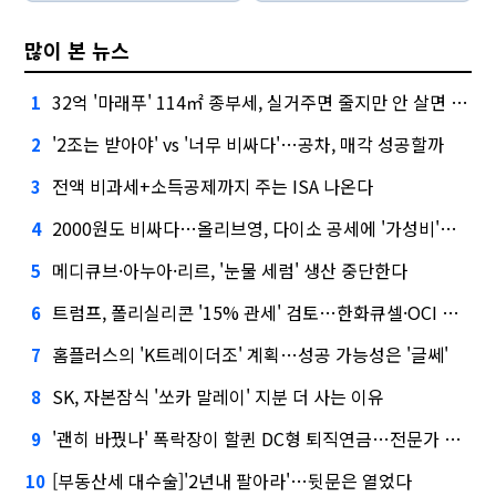
많이 본 뉴스
32억 '마래푸' 114㎡ 종부세, 실거주면 줄지만 안 살면 2.5배
1
'2조는 받아야' vs '너무 비싸다'…공차, 매각 성공할까
2
전액 비과세+소득공제까지 주는 ISA 나온다
3
2000원도 비싸다…올리브영, 다이소 공세에 '가성비'로 맞불
4
메디큐브·아누아·리르, '눈물 세럼' 생산 중단한다
5
트럼프, 폴리실리콘 '15% 관세' 검토…한화큐셀·OCI 영향은?
6
홈플러스의 'K트레이더조' 계획…성공 가능성은 '글쎄'
7
SK, 자본잠식 '쏘카 말레이' 지분 더 사는 이유
8
'괜히 바꿨나' 폭락장이 할퀸 DC형 퇴직연금…전문가 조언은
9
[부동산세 대수술]'2년내 팔아라'…뒷문은 열었다
10