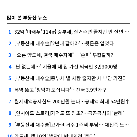
많이 본 부동산 뉴스
32억 '마래푸' 114㎡ 종부세, 실거주면 줄지만 안 살면 2.5배
1
[부동산세 대수술]'2년내 팔아라'…뒷문은 열었다
2
"오른 양도세, 결국 매수자에"…'손피' 부활할까?
3
'난 없는데…' 서울에 내 집 가진 외국인 3만3000명
4
[부동산세 대수술]종부세 낼 사람 줄지만 세 부담 커진다
5
폭염 뚫고 '청약자 모십니다'…전국 3.9만가구
6
월세세액공제한도 200만원 는다…공제액 최대 54만원↑
7
[인사이드 스토리]가덕도 또 암초?…공공공사의 '굴레'
8
[부동산세 대수술]고가·비거주 1주택 부담…'대전족'도 불똥
9
양도세 '캡 10억' 법안에 반대의견 '불티'
10