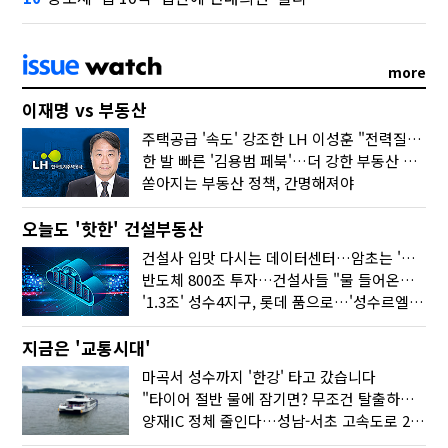
more
이재명 vs 부동산
주택공급 '속도' 강조한 LH 이성훈 "전력질주해야"
한 발 빠른 '김용범 페북'…더 강한 부동산 규제 나오나
쏟아지는 부동산 정책, 간명해져야
오늘도 '핫한' 건설부동산
건설사 입맛 다시는 데이터센터…암초는 '주민 반대'
반도체 800조 투자…건설사들 "물 들어온다!"
'1.3조' 성수4지구, 롯데 품으로…'성수르엘 S70' 거듭
지금은 '교통시대'
마곡서 성수까지 '한강' 타고 갔습니다
"타이어 절반 물에 잠기면? 무조건 탈출하세요"
양재IC 정체 줄인다…성남-서초 고속도로 2029년 착공