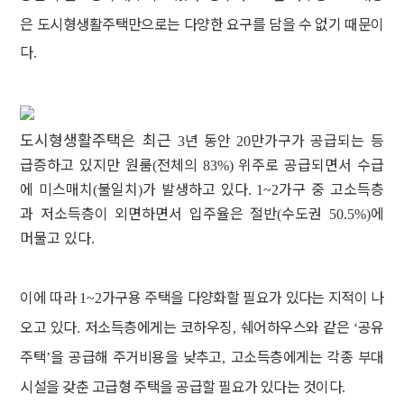
은 도시형생활주택만으로는 다양한 요구를 담을 수 없기 때문이
다
.
도시형생활주택은 최근
년 동안
만가구가 공급되는 등
3
20
급증하고 있지만 원룸
전체의
위주로 공급되면서 수급
(
83%)
에 미스매치
불일치
가 발생하고 있다
가구 중 고소득층
(
)
. 1~2
과 저소득층이 외면하면서 입주율은 절반
수도권
에
(
50.5%)
머물고 있다
.
이에 따라
가구용 주택을 다양화할 필요가 있다는 지적이 나
1~2
오고 있다
저소득층에게는 코하우징
쉐어하우스와 같은
공유
.
,
‘
주택
을 공급해 주거비용을 낮추고
고소득층에게는 각종 부대
’
,
시설을 갖춘 고급형 주택을 공급할 필요가 있다는 것이다
.