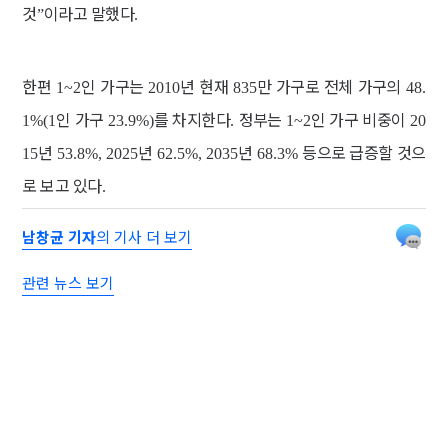
것
이라고 말했다
”
.
한편
인 가구는
년 현재
만 가구로 전체 가구의
1~2
2010
835
48.
인 가구
를 차지한다
정부는
인 가구 비중이
1%(1
23.9%)
.
1~2
20
년
년
년
등으로 급증할 것으
15
53.8%, 2025
62.5%, 2035
68.3%
로 보고 있다
.
남창균 기자
의 기사 더 보기
관련 뉴스 보기