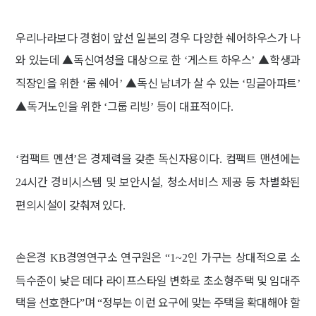
우리나라보다 경험이 앞선 일본의 경우 다양한 쉐어하우스가 나
와 있는데
▲
독신여성을 대상으로 한
게스트 하우스
▲
학생과
‘
’
직장인을 위한
룸 쉐어
▲
독신 남녀가 살 수 있는
밍글아파트
‘
’
‘
’
▲
독거노인을 위한
그룹 리빙
등이 대표적이다
‘
’
.
컴팩트 멘션
은 경제력을 갖춘 독신자용이다
컴팩트 맨션에는
‘
’
.
시간 경비시스템 및 보안시설
청소서비스 제공 등 차별화된
24
,
편의시설이 갖춰져 있다
.
손은경
경영연구소 연구원은
인 가구는 상대적으로 소
KB
“1~2
득수준이 낮은 데다 라이프스타일 변화로 초소형주택 및 임대주
택을 선호한다
며
정부는 이런 요구에 맞는 주택을 확대해야 할
”
“