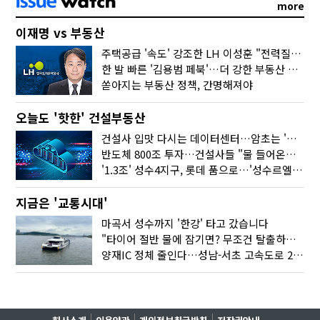
more
이재명 vs 부동산
주택공급 '속도' 강조한 LH 이성훈 "전력질주해야"
한 발 빠른 '김용범 페북'…더 강한 부동산 규제 나오나
쏟아지는 부동산 정책, 간명해져야
오늘도 '핫한' 건설부동산
건설사 입맛 다시는 데이터센터…암초는 '주민 반대'
반도체 800조 투자…건설사들 "물 들어온다!"
'1.3조' 성수4지구, 롯데 품으로…'성수르엘 S70' 거듭
지금은 '교통시대'
마곡서 성수까지 '한강' 타고 갔습니다
"타이어 절반 물에 잠기면? 무조건 탈출하세요"
양재IC 정체 줄인다…성남-서초 고속도로 2029년 착공