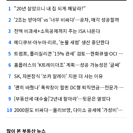
"20년 살았으니 내 집 되게 해달라?"
1
'2조는 받아야' vs '너무 비싸다'…공차, 매각 성공할까
2
전액 비과세+소득공제까지 주는 ISA 나온다
3
메디큐브·아누아·리르, '눈물 세럼' 생산 중단한다
4
트럼프, 폴리실리콘 '15% 관세' 검토…한화큐셀·OCI 영향은?
5
홈플러스의 'K트레이더조' 계획…성공 가능성은 '글쎄'
6
SK, 자본잠식 '쏘카 말레이' 지분 더 사는 이유
7
'괜히 바꿨나' 폭락장이 할퀸 DC형 퇴직연금…전문가 조언은
8
[부동산세 대수술]'2년내 팔아라'…뒷문은 열었다
9
2000원도 비싸다…올리브영, 다이소 공세에 '가성비'로 맞불
10
많이 본 부동산 뉴스