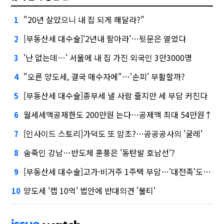
"20년 살았으니 내 집 되게 해달라?"
1
[부동산세 대수술]'2년내 팔아라'…뒷문은 열었다
2
'난 없는데…' 서울에 내 집 가진 외국인 3만3000명
3
"오른 양도세, 결국 매수자에"…'손피' 부활할까?
4
[부동산세 대수술]종부세 낼 사람 줄지만 세 부담 커진다
5
월세세액공제한도 200만원 는다…공제액 최대 54만원↑
6
[인사이드 스토리]가덕도 또 암초?…공공공사의 '굴레'
7
숨죽인 강남…반도체 훈풍은 '동탄발 호남선'?
8
[부동산세 대수술]고가·비거주 1주택 부담…'대전족'도 불똥
9
양도세 '캡 10억' 법안에 반대의견 '불티'
10