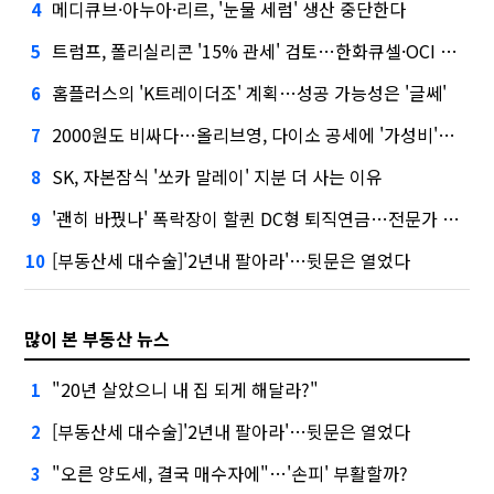
메디큐브·아누아·리르, '눈물 세럼' 생산 중단한다
4
트럼프, 폴리실리콘 '15% 관세' 검토…한화큐셀·OCI 영향은?
5
홈플러스의 'K트레이더조' 계획…성공 가능성은 '글쎄'
6
2000원도 비싸다…올리브영, 다이소 공세에 '가성비'로 맞불
7
SK, 자본잠식 '쏘카 말레이' 지분 더 사는 이유
8
'괜히 바꿨나' 폭락장이 할퀸 DC형 퇴직연금…전문가 조언은
9
[부동산세 대수술]'2년내 팔아라'…뒷문은 열었다
10
많이 본 부동산 뉴스
"20년 살았으니 내 집 되게 해달라?"
1
[부동산세 대수술]'2년내 팔아라'…뒷문은 열었다
2
"오른 양도세, 결국 매수자에"…'손피' 부활할까?
3