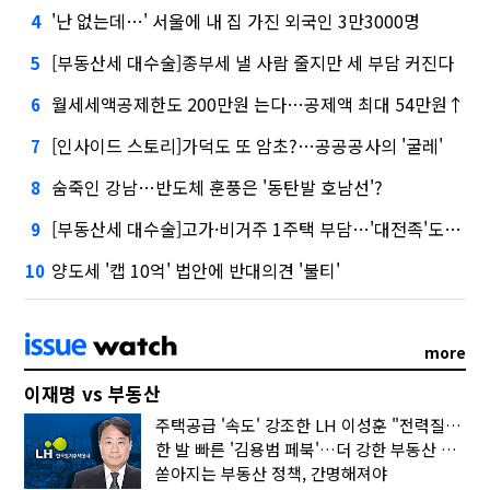
'난 없는데…' 서울에 내 집 가진 외국인 3만3000명
4
[부동산세 대수술]종부세 낼 사람 줄지만 세 부담 커진다
5
월세세액공제한도 200만원 는다…공제액 최대 54만원↑
6
[인사이드 스토리]가덕도 또 암초?…공공공사의 '굴레'
7
숨죽인 강남…반도체 훈풍은 '동탄발 호남선'?
8
[부동산세 대수술]고가·비거주 1주택 부담…'대전족'도 불똥
9
양도세 '캡 10억' 법안에 반대의견 '불티'
10
more
이재명 vs 부동산
주택공급 '속도' 강조한 LH 이성훈 "전력질주해야"
한 발 빠른 '김용범 페북'…더 강한 부동산 규제 나오나
쏟아지는 부동산 정책, 간명해져야