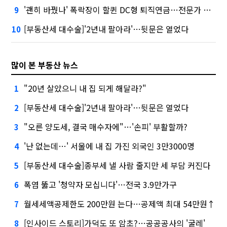
'괜히 바꿨나' 폭락장이 할퀸 DC형 퇴직연금…전문가 조언은
9
[부동산세 대수술]'2년내 팔아라'…뒷문은 열었다
10
많이 본 부동산 뉴스
"20년 살았으니 내 집 되게 해달라?"
1
[부동산세 대수술]'2년내 팔아라'…뒷문은 열었다
2
"오른 양도세, 결국 매수자에"…'손피' 부활할까?
3
'난 없는데…' 서울에 내 집 가진 외국인 3만3000명
4
[부동산세 대수술]종부세 낼 사람 줄지만 세 부담 커진다
5
폭염 뚫고 '청약자 모십니다'…전국 3.9만가구
6
월세세액공제한도 200만원 는다…공제액 최대 54만원↑
7
[인사이드 스토리]가덕도 또 암초?…공공공사의 '굴레'
8