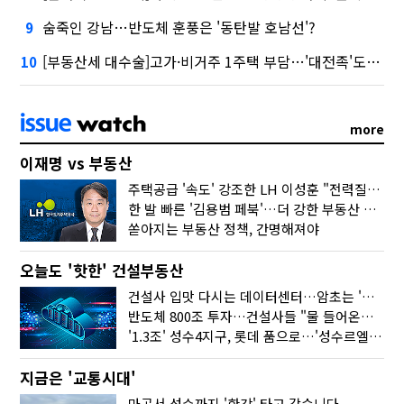
숨죽인 강남…반도체 훈풍은 '동탄발 호남선'?
9
[부동산세 대수술]고가·비거주 1주택 부담…'대전족'도 불똥
10
more
이재명 vs 부동산
주택공급 '속도' 강조한 LH 이성훈 "전력질주해야"
한 발 빠른 '김용범 페북'…더 강한 부동산 규제 나오나
쏟아지는 부동산 정책, 간명해져야
오늘도 '핫한' 건설부동산
건설사 입맛 다시는 데이터센터…암초는 '주민 반대'
반도체 800조 투자…건설사들 "물 들어온다!"
'1.3조' 성수4지구, 롯데 품으로…'성수르엘 S70' 거듭
지금은 '교통시대'
마곡서 성수까지 '한강' 타고 갔습니다