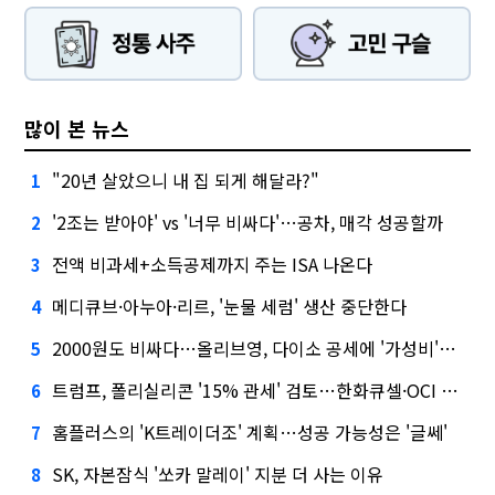
많이 본 뉴스
"20년 살았으니 내 집 되게 해달라?"
1
'2조는 받아야' vs '너무 비싸다'…공차, 매각 성공할까
2
전액 비과세+소득공제까지 주는 ISA 나온다
3
메디큐브·아누아·리르, '눈물 세럼' 생산 중단한다
4
2000원도 비싸다…올리브영, 다이소 공세에 '가성비'로 맞불
5
트럼프, 폴리실리콘 '15% 관세' 검토…한화큐셀·OCI 영향은?
6
홈플러스의 'K트레이더조' 계획…성공 가능성은 '글쎄'
7
SK, 자본잠식 '쏘카 말레이' 지분 더 사는 이유
8