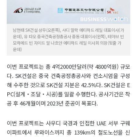
남현태 SK건설 상무(오른쪽), 샤디 말락 에티하드 레일 대표이사(가
운데), 유 타오 중국건축공정총공사 중동 대표이사(왼쪽), 테야브 빈
모하메드 빈 자이드 알 나흐얀 에티하드 레일 이사회 의장(뒷줄 가
운데)
이번 프로젝트는 총 4억2000만달러(약 4800억원) 규모
다. SK건설은 중국 건축공정총공사와 컨소시엄을 구성
해 수주한 것으로 SK건설 지분은 42.5%다. SK건설은 E
PC(설계‧조달‧시공)를 일괄 수행한다. 공사기간은 착
공 후 46개월이며 2023년 준공이 목표다.
이번 프로젝트는 사우디 국경과 인접한 UAE 서부 구웨
이파트에서 루와이스까지 총 139km의 철도노선을 신