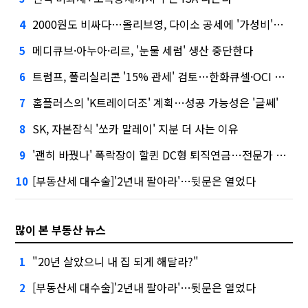
2000원도 비싸다…올리브영, 다이소 공세에 '가성비'로 맞불
4
메디큐브·아누아·리르, '눈물 세럼' 생산 중단한다
5
트럼프, 폴리실리콘 '15% 관세' 검토…한화큐셀·OCI 영향은?
6
홈플러스의 'K트레이더조' 계획…성공 가능성은 '글쎄'
7
SK, 자본잠식 '쏘카 말레이' 지분 더 사는 이유
8
'괜히 바꿨나' 폭락장이 할퀸 DC형 퇴직연금…전문가 조언은
9
[부동산세 대수술]'2년내 팔아라'…뒷문은 열었다
10
많이 본 부동산 뉴스
"20년 살았으니 내 집 되게 해달라?"
1
[부동산세 대수술]'2년내 팔아라'…뒷문은 열었다
2