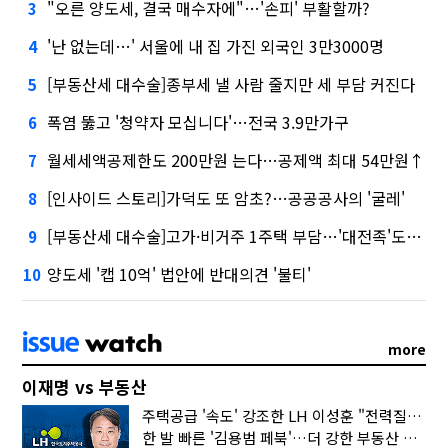
"오른 양도세, 결국 매수자에"…'손피' 부활할까?
3
'난 없는데…' 서울에 내 집 가진 외국인 3만3000명
4
[부동산세 대수술]종부세 낼 사람 줄지만 세 부담 커진다
5
폭염 뚫고 '청약자 모십니다'…전국 3.9만가구
6
월세세액공제한도 200만원 는다…공제액 최대 54만원↑
7
[인사이드 스토리]가덕도 또 암초?…공공공사의 '굴레'
8
[부동산세 대수술]고가·비거주 1주택 부담…'대전족'도 불똥
9
양도세 '캡 10억' 법안에 반대의견 '불티'
10
more
이재명 vs 부동산
주택공급 '속도' 강조한 LH 이성훈 "전력질주해야"
한 발 빠른 '김용범 페북'…더 강한 부동산 규제 나오나