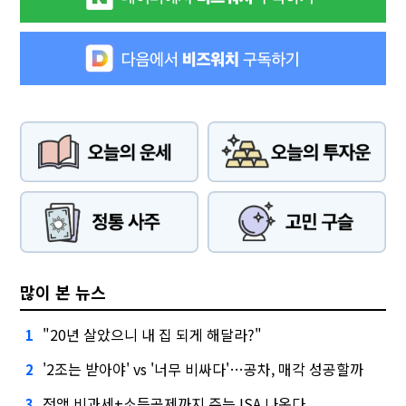
많이 본 뉴스
"20년 살았으니 내 집 되게 해달라?"
1
'2조는 받아야' vs '너무 비싸다'…공차, 매각 성공할까
2
전액 비과세+소득공제까지 주는 ISA 나온다
3