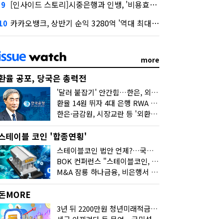
[인사이드 스토리]시중은행과 인뱅, '비용효율성' 다른 잣대 왜?
9
카카오뱅크, 상반기 순익 3280억 '역대 최대'…"캐피탈, 자산 1조원 이상"
10
more
환율 공포, 당국은 총력전
'달러 붙잡기' 안간힘…한은, 외화 초과지준에 이자 6개월 더
환율 14원 뛰자 4대 은행 RWA 6조 '눈덩이'…2배 뛴 2분기는?
한은·금감원, 시장교란 등 '외환공동검사'…환율 급등 전방위 대응
스테이블 코인 '합종연횡'
스테이블코인 법안 언제?…국회에 쏠린 시선
BOK 컨퍼런스 "스테이블코인, 결제 넘어 보험 대출 등 금융 연결 도구"
M&A 잠룡 하나금융, 비은행서 '두나무'로 눈돌린 이유는
돈MORE
3년 뒤 2200만원 청년미래적금, 최고 금리 받으려면?