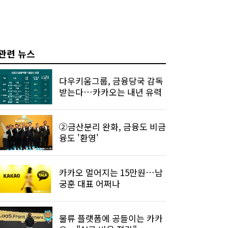
관련 뉴스
다우키움그룹, 금융당국 감독
받는다…카카오는 내년 유력
②금산분리 완화, 금융도 비금
융도 '환영'
카카오 멀어지는 15만원…남
궁훈 대표 어쩌나
물류 플랫폼에 공들이는 카카