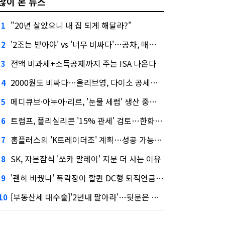
많이 본 뉴스
"20년 살았으니 내 집 되게 해달라?"
1
'2조는 받아야' vs '너무 비싸다'…공차, 매각 성공할까
2
전액 비과세+소득공제까지 주는 ISA 나온다
3
2000원도 비싸다…올리브영, 다이소 공세에 '가성비'로 맞불
4
메디큐브·아누아·리르, '눈물 세럼' 생산 중단한다
5
트럼프, 폴리실리콘 '15% 관세' 검토…한화큐셀·OCI 영향은?
6
홈플러스의 'K트레이더조' 계획…성공 가능성은 '글쎄'
7
SK, 자본잠식 '쏘카 말레이' 지분 더 사는 이유
8
'괜히 바꿨나' 폭락장이 할퀸 DC형 퇴직연금…전문가 조언은
9
[부동산세 대수술]'2년내 팔아라'…뒷문은 열었다
10