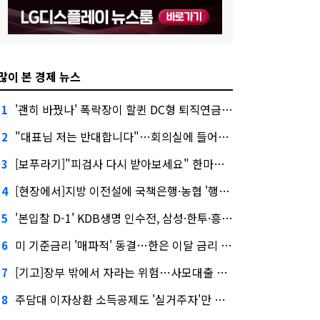
많이 본 경제 뉴스
'괜히 바꿨나' 폭락장이 할퀸 DC형 퇴직연금…전문가 조언은
1
"대표님 저는 반대합니다"…회의실에 들어온 신한금융 AI
2
[보푸라기]"피검사 다시 받아보세요" 한마디에 보험금 못 받을 뻔?
3
[현장에서]지방 이전설에 국책은행·농협 '행동파'…금감원 '신중모드'
4
'본입찰 D-1' KDB생명 인수전, 삼성·한투·흥국 셈법은?
5
미 기준금리 '매파적' 동결…한은 이달 금리 향방은?
6
[기고]장부 밖에서 자라는 위험…사모대출 시장과 AI
7
주담대 이자상환 소득공제도 '실거주자'만 가능
8