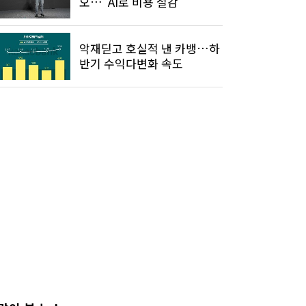
오…"AI로 비용 절감"
악재딛고 호실적 낸 카뱅…하
반기 수익다변화 속도