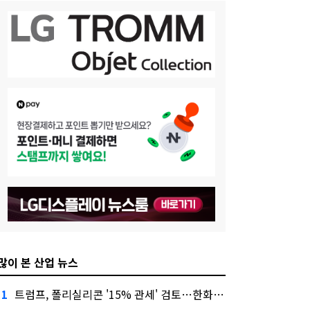
많이 본 산업 뉴스
트럼프, 폴리실리콘 '15% 관세' 검토…한화큐셀·OCI 영향은?
1