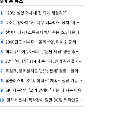
많이 본 뉴스
"20년 살았으니 내 집 되게 해달라?"
1
'2조는 받아야' vs '너무 비싸다'…공차, 매각 성공할까
2
전액 비과세+소득공제까지 주는 ISA 나온다
3
2000원도 비싸다…올리브영, 다이소 공세에 '가성비'로 맞불
4
메디큐브·아누아·리르, '눈물 세럼' 생산 중단한다
5
32억 '마래푸' 114㎡ 종부세, 실거주면 줄지만 안 살면 2.5배
6
트럼프, 폴리실리콘 '15% 관세' 검토…한화큐셀·OCI 영향은?
7
홈플러스의 'K트레이더조' 계획…성공 가능성은 '글쎄'
8
SK, 자본잠식 '쏘카 말레이' 지분 더 사는 이유
9
'괜히 바꿨나' 폭락장이 할퀸 DC형 퇴직연금…전문가 조언은
10