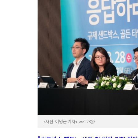
/사진=이명근 기자 qwe123@