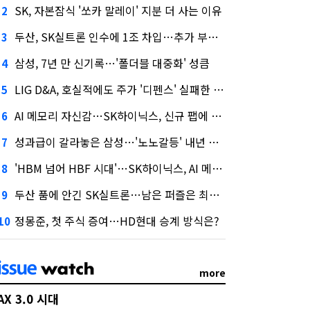
SK, 자본잠식 '쏘카 말레이' 지분 더 사는 이유
2
두산, SK실트론 인수에 1조 차입…추가 부담은?
3
삼성, 7년 만 신기록…'폴더블 대중화' 성큼
4
LIG D&A, 호실적에도 주가 '디펜스' 실패한 이유
5
AI 메모리 자신감…SK하이닉스, 신규 팹에 54조 투자
6
성과급이 갈라놓은 삼성…'노노갈등' 내년 교섭 판 흔들까
7
'HBM 넘어 HBF 시대'…SK하이닉스, AI 메모리 표준 선점 나섰다
8
두산 품에 안긴 SK실트론…남은 퍼즐은 최태원 지분 29.4%
9
정몽준, 첫 주식 증여…HD현대 승계 방식은?
10
more
AX 3.0 시대