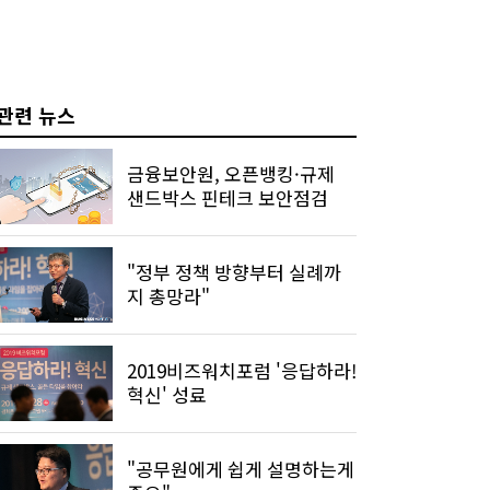
관련 뉴스
금융보안원, 오픈뱅킹·규제
샌드박스 핀테크 보안점검
"정부 정책 방향부터 실례까
지 총망라"
2019비즈워치포럼 '응답하라!
혁신' 성료
"공무원에게 쉽게 설명하는게