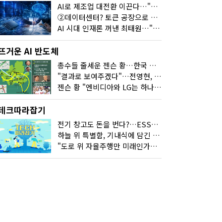
AI로 제조업 대전환 이끈다…"2030년까지 민관합동 20조 투자"
②데이터센터? 토큰 공장으로 변신
AI 시대 인재론 꺼낸 최태원…"협업이 경쟁력"
뜨거운 AI 반도체
총수들 줄세운 젠슨 황…한국 산업계 새판 짰다
"결과로 보여주겠다"…전영현, 젠슨 황과 HBM5 논의
젠슨 황 "엔비디아와 LG는 하나의 거대한 팀"
테크따라잡기
전기 창고도 돈을 번다?…ESS의 '두뇌' EMO가 뭐길래
하늘 위 특별함, 기내식에 담긴 기술의 세계
"도로 위 자율주행만 미래인가요"…진흙탕서 길 내는 HD현대 AI 기술