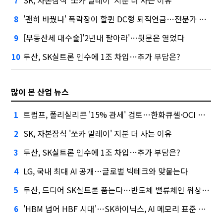
7
'괜히 바꿨나' 폭락장이 할퀸 DC형 퇴직연금…전문가 조언은
8
[부동산세 대수술]'2년내 팔아라'…뒷문은 열었다
9
두산, SK실트론 인수에 1조 차입…추가 부담은?
10
많이 본 산업 뉴스
트럼프, 폴리실리콘 '15% 관세' 검토…한화큐셀·OCI 영향은?
1
SK, 자본잠식 '쏘카 말레이' 지분 더 사는 이유
2
두산, SK실트론 인수에 1조 차입…추가 부담은?
3
LG, 국내 최대 AI 공개…글로벌 빅테크와 맞붙는다
4
두산, 드디어 SK실트론 품는다…반도체 밸류체인 위상 강화
5
'HBM 넘어 HBF 시대'…SK하이닉스, AI 메모리 표준 선점 나섰다
6