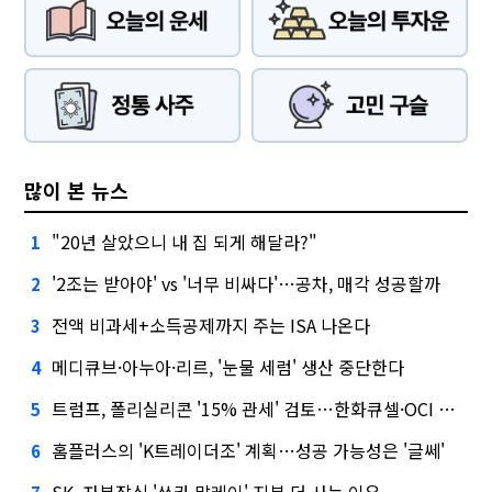
많이 본 뉴스
"20년 살았으니 내 집 되게 해달라?"
1
'2조는 받아야' vs '너무 비싸다'…공차, 매각 성공할까
2
전액 비과세+소득공제까지 주는 ISA 나온다
3
메디큐브·아누아·리르, '눈물 세럼' 생산 중단한다
4
트럼프, 폴리실리콘 '15% 관세' 검토…한화큐셀·OCI 영향은?
5
홈플러스의 'K트레이더조' 계획…성공 가능성은 '글쎄'
6
SK, 자본잠식 '쏘카 말레이' 지분 더 사는 이유