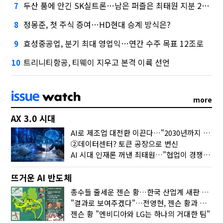
두산 품에 안긴 SK실트론…남은 퍼즐은 최태원 지분 29.4%
7
정몽준, 첫 주식 증여…HD현대 승계 방식은?
8
효성중공업, 분기 최대 영업익…연간 수주 목표 12조로
9
트리니티항공, 티웨이 지우고 본격 이륙 선언
10
more
AX 3.0 시대
AI로 제조업 대전환 이끈다…"2030년까지 민관합동 20조 투자"
②데이터센터? 토큰 공장으로 변신
AI 시대 인재론 꺼낸 최태원…"협업이 경쟁력"
뜨거운 AI 반도체
총수들 줄세운 젠슨 황…한국 산업계 새판 짰다
"결과로 보여주겠다"…전영현, 젠슨 황과 HBM5 논의
젠슨 황 "엔비디아와 LG는 하나의 거대한 팀"