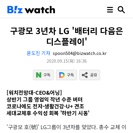
구광모 3년차 LG '배터리 다음은
디스플레이'
윤도진 기자
spoon504@bizwatch.co.kr
2020.09.15
(화)
16:36
[워치전망대-CEO&어닝]
상반기 그룹 영업익 작년 수준 버텨
코로나에도 전자·생활건강·U+ 견조
세대교체후 수익성 회복 '하반기 시동'
'구광모 호(號)' LG그룹이 3년차를 맞았다. 총수 교체 이