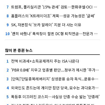
트럼프, 폴리실리콘 '15% 관세' 검토…한화큐셀·OCI 영향은?
7
홈플러스의 'K트레이더조' 계획…성공 가능성은 '글쎄'
8
SK, 자본잠식 '쏘카 말레이' 지분 더 사는 이유
9
'괜히 바꿨나' 폭락장이 할퀸 DC형 퇴직연금…전문가 조언은
10
많이 본 증권 뉴스
전액 비과세+소득공제까지 주는 ISA 나온다
1
'PBR 0.8배' 지우고 업종별 판단....정부가 제시한 '주가 누르기' 방지법
2
[단독]'단일종목레버리지' 삼성운용 승자 독식...운용수익 미래에셋의 6배
3
외국인도 흔드는데 개미만 잡던 당국, 묘수는 과다호가부담금?
4
폭등후 미끄러진 코스피…사실상 단종 수순 밟는 '단종레'
5