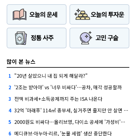
많이 본 뉴스
"20년 살았으니 내 집 되게 해달라?"
1
'2조는 받아야' vs '너무 비싸다'…공차, 매각 성공할까
2
전액 비과세+소득공제까지 주는 ISA 나온다
3
32억 '마래푸' 114㎡ 종부세, 실거주면 줄지만 안 살면 2.5배
4
2000원도 비싸다…올리브영, 다이소 공세에 '가성비'로 맞불
5
메디큐브·아누아·리르, '눈물 세럼' 생산 중단한다
6