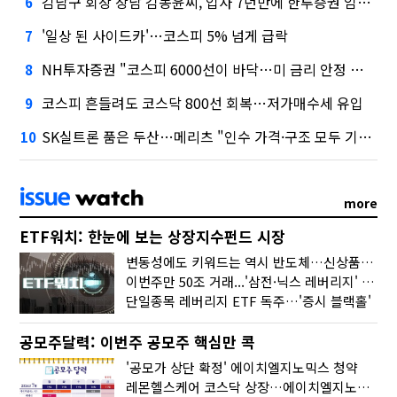
김남구 회장 장남 김동윤씨, 입사 7년만에 한투증권 임원 승진
6
'일상 된 사이드카'…코스피 5% 넘게 급락
7
NH투자증권 "코스피 6000선이 바닥…미 금리 안정 후 추가 회복"
8
코스피 흔들려도 코스닥 800선 회복…저가매수세 유입
9
SK실트론 품은 두산…메리츠 "인수 가격·구조 모두 기대 이상"
10
more
ETF워치: 한눈에 보는 상장지수펀드 시장
변동성에도 키워드는 역시 반도체…신상품은 우주·방산
이번주만 50조 거래...'삼전·닉스 레버리지' 수익률은 -30%
단일종목 레버리지 ETF 독주…'증시 블랙홀'
공모주달력: 이번주 공모주 핵심만 콕
'공모가 상단 확정' 에이치엘지노믹스 청약
레몬헬스케어 코스닥 상장…에이치엘지노믹스 수요예측