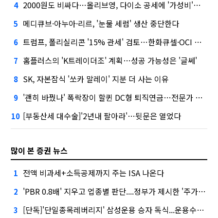
2000원도 비싸다…올리브영, 다이소 공세에 '가성비'로 맞불
4
메디큐브·아누아·리르, '눈물 세럼' 생산 중단한다
5
트럼프, 폴리실리콘 '15% 관세' 검토…한화큐셀·OCI 영향은?
6
홈플러스의 'K트레이더조' 계획…성공 가능성은 '글쎄'
7
SK, 자본잠식 '쏘카 말레이' 지분 더 사는 이유
8
'괜히 바꿨나' 폭락장이 할퀸 DC형 퇴직연금…전문가 조언은
9
[부동산세 대수술]'2년내 팔아라'…뒷문은 열었다
10
많이 본 증권 뉴스
전액 비과세+소득공제까지 주는 ISA 나온다
1
'PBR 0.8배' 지우고 업종별 판단....정부가 제시한 '주가 누르기' 방지법
2
[단독]'단일종목레버리지' 삼성운용 승자 독식...운용수익 미래에셋의 6배
3