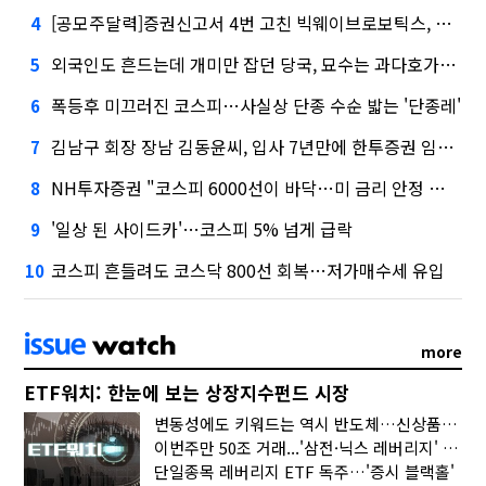
[공모주달력]증권신고서 4번 고친 빅웨이브로보틱스, 수요예측
4
외국인도 흔드는데 개미만 잡던 당국, 묘수는 과다호가부담금?
5
폭등후 미끄러진 코스피…사실상 단종 수순 밟는 '단종레'
6
김남구 회장 장남 김동윤씨, 입사 7년만에 한투증권 임원 승진
7
NH투자증권 "코스피 6000선이 바닥…미 금리 안정 후 추가 회복"
8
'일상 된 사이드카'…코스피 5% 넘게 급락
9
코스피 흔들려도 코스닥 800선 회복…저가매수세 유입
10
more
ETF워치: 한눈에 보는 상장지수펀드 시장
변동성에도 키워드는 역시 반도체…신상품은 우주·방산
이번주만 50조 거래...'삼전·닉스 레버리지' 수익률은 -30%
단일종목 레버리지 ETF 독주…'증시 블랙홀'