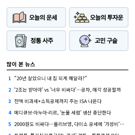
많이 본 뉴스
"20년 살았으니 내 집 되게 해달라?"
1
'2조는 받아야' vs '너무 비싸다'…공차, 매각 성공할까
2
전액 비과세+소득공제까지 주는 ISA 나온다
3
메디큐브·아누아·리르, '눈물 세럼' 생산 중단한다
4
2000원도 비싸다…올리브영, 다이소 공세에 '가성비'로 맞불
5