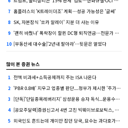
트럼프, 폴리실리콘 '15% 관세' 검토…한화큐셀·OCI 영향은?
6
홈플러스의 'K트레이더조' 계획…성공 가능성은 '글쎄'
7
SK, 자본잠식 '쏘카 말레이' 지분 더 사는 이유
8
'괜히 바꿨나' 폭락장이 할퀸 DC형 퇴직연금…전문가 조언은
9
[부동산세 대수술]'2년내 팔아라'…뒷문은 열었다
10
많이 본 증권 뉴스
전액 비과세+소득공제까지 주는 ISA 나온다
1
'PBR 0.8배' 지우고 업종별 판단....정부가 제시한 '주가 누르기' 방지법
2
[단독]'단일종목레버리지' 삼성운용 승자 독식...운용수익 미래에셋의 6배
3
[공모주달력]증권신고서 4번 고친 빅웨이브로보틱스, 수요예측
4
외국인도 흔드는데 개미만 잡던 당국, 묘수는 과다호가부담금?
5