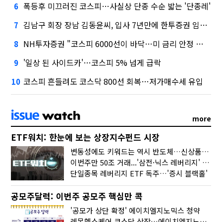
폭등후 미끄러진 코스피…사실상 단종 수순 밟는 '단종레'
6
김남구 회장 장남 김동윤씨, 입사 7년만에 한투증권 임원 승진
7
NH투자증권 "코스피 6000선이 바닥…미 금리 안정 후 추가 회복"
8
'일상 된 사이드카'…코스피 5% 넘게 급락
9
코스피 흔들려도 코스닥 800선 회복…저가매수세 유입
10
more
ETF워치: 한눈에 보는 상장지수펀드 시장
변동성에도 키워드는 역시 반도체…신상품은 우주·방산
이번주만 50조 거래...'삼전·닉스 레버리지' 수익률은 -30%
단일종목 레버리지 ETF 독주…'증시 블랙홀'
공모주달력: 이번주 공모주 핵심만 콕
'공모가 상단 확정' 에이치엘지노믹스 청약
레몬헬스케어 코스닥 상장…에이치엘지노믹스 수요예측