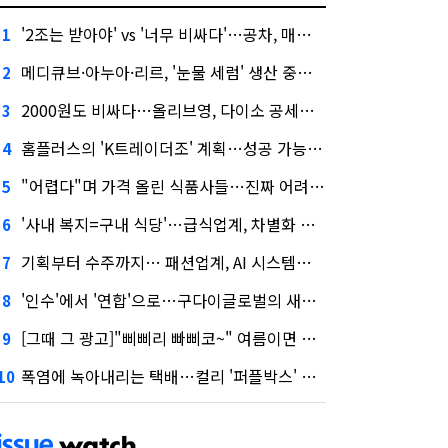
'2조는 받아야' vs '너무 비싸다'…공차, 매각 성공할까
1
메디큐브·아누아·리르, '눈물 세럼' 생산 중단한다
2
2000원도 비싸다…올리브영, 다이소 공세에 '가성비'로 맞불
3
홈플러스의 'K트레이더조' 계획…성공 가능성은 '글쎄'
4
"어렵다"며 가격 올린 식품사들…진짜 어려운 거 맞아?
5
'사내 복지=구내 식당'…급식업계, 차별화 경쟁 본격화
6
기획부터 수주까지… 패션업계, AI 시스템화 박차
7
'인수'에서 '연합'으로…구다이글로벌의 새로운 투자법
8
[그때 그 광고]"삐삐리 빠삐코~" 여름이면 생각나는 그 노래
9
폭염에 녹아내리는 택배…컬리 '퍼플박스' 대안 될까
10