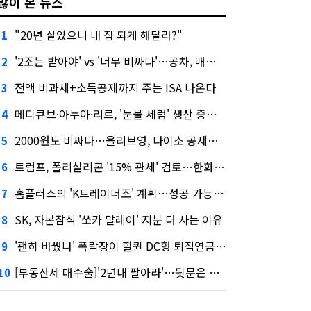
많이 본 뉴스
"20년 살았으니 내 집 되게 해달라?"
1
'2조는 받아야' vs '너무 비싸다'…공차, 매각 성공할까
2
전액 비과세+소득공제까지 주는 ISA 나온다
3
메디큐브·아누아·리르, '눈물 세럼' 생산 중단한다
4
2000원도 비싸다…올리브영, 다이소 공세에 '가성비'로 맞불
5
트럼프, 폴리실리콘 '15% 관세' 검토…한화큐셀·OCI 영향은?
6
홈플러스의 'K트레이더조' 계획…성공 가능성은 '글쎄'
7
SK, 자본잠식 '쏘카 말레이' 지분 더 사는 이유
8
'괜히 바꿨나' 폭락장이 할퀸 DC형 퇴직연금…전문가 조언은
9
[부동산세 대수술]'2년내 팔아라'…뒷문은 열었다
10