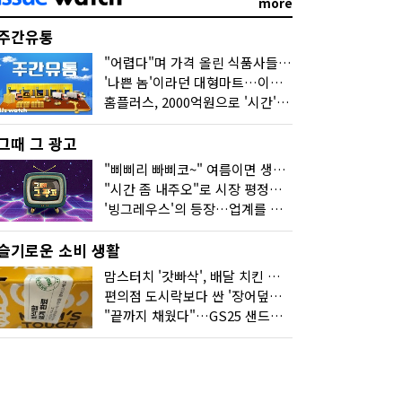
more
주간유통
"어렵다"며 가격 올린 식품사들…진짜 어려운 거 맞아?
'나쁜 놈'이라던 대형마트…이젠 '불쌍한 놈' 됐다
홈플러스, 2000억원으로 '시간'을 샀다
그때 그 광고
"삐삐리 빠삐코~" 여름이면 생각나는 그 노래
"시간 좀 내주오"로 시장 평정한 하이마트
'빙그레우스'의 등장…업계를 흔든 '세계관' 마케팅
슬기로운 소비 생활
맘스터치 '갓빠삭', 배달 치킨 선입견을 바꿨다
편의점 도시락보다 싼 '장어덮밥'…오뚜기가 해냈다
"끝까지 채웠다"…GS25 샌드위치의 달라진 '속'사정