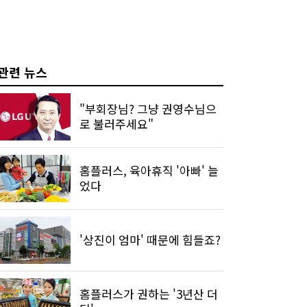
관련 뉴스
"부회장님? 그냥 권영수님으
로 불러주세요"
홈플러스, 육아휴직 '아빠' 늘
었다
'상진이 엄마' 때문에 힘들죠?
홈플러스가 권하는 '3년산 더