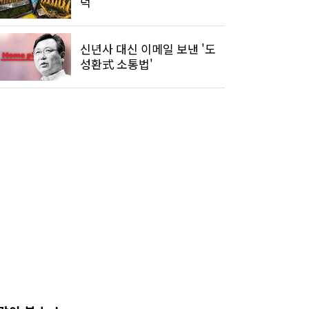
덕'
신년사 대신 이메일 보낸 '도
성환式 소통법'