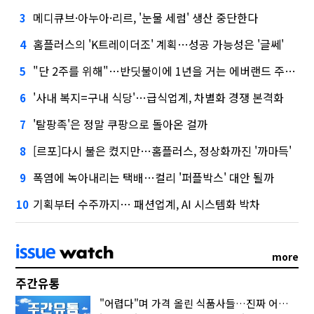
메디큐브·아누아·리르, '눈물 세럼' 생산 중단한다
3
홈플러스의 'K트레이더조' 계획…성공 가능성은 '글쎄'
4
"단 2주를 위해"…반딧불이에 1년을 거는 에버랜드 주키퍼
5
'사내 복지=구내 식당'…급식업계, 차별화 경쟁 본격화
6
'탈팡족'은 정말 쿠팡으로 돌아온 걸까
7
[르포]다시 불은 켰지만…홈플러스, 정상화까진 '까마득'
8
폭염에 녹아내리는 택배…컬리 '퍼플박스' 대안 될까
9
기획부터 수주까지… 패션업계, AI 시스템화 박차
10
more
주간유통
"어렵다"며 가격 올린 식품사들…진짜 어려운 거 맞아?