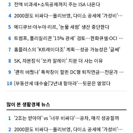
전액 비과세+소득공제까지 주는 ISA 나온다
3
2000원도 비싸다…올리브영, 다이소 공세에 '가성비'로 맞불
4
메디큐브·아누아·리르, '눈물 세럼' 생산 중단한다
5
트럼프, 폴리실리콘 '15% 관세' 검토…한화큐셀·OCI 영향은?
6
홈플러스의 'K트레이더조' 계획…성공 가능성은 '글쎄'
7
SK, 자본잠식 '쏘카 말레이' 지분 더 사는 이유
8
'괜히 바꿨나' 폭락장이 할퀸 DC형 퇴직연금…전문가 조언은
9
[부동산세 대수술]'2년내 팔아라'…뒷문은 열었다
10
많이 본 생활경제 뉴스
'2조는 받아야' vs '너무 비싸다'…공차, 매각 성공할까
1
2000원도 비싸다…올리브영, 다이소 공세에 '가성비'로 맞불
2