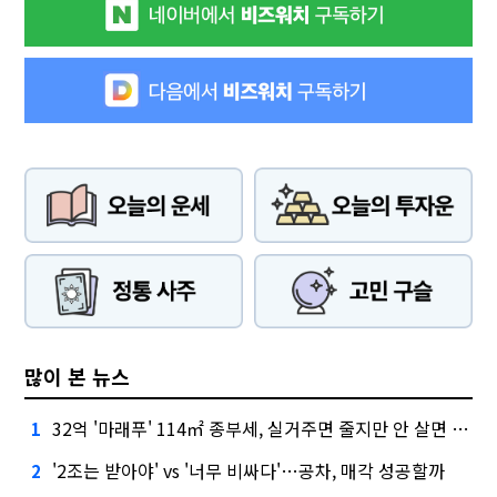
많이 본 뉴스
32억 '마래푸' 114㎡ 종부세, 실거주면 줄지만 안 살면 2.5배
1
'2조는 받아야' vs '너무 비싸다'…공차, 매각 성공할까
2