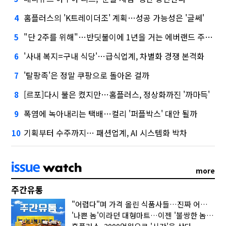
홈플러스의 'K트레이더조' 계획…성공 가능성은 '글쎄'
4
"단 2주를 위해"…반딧불이에 1년을 거는 에버랜드 주키퍼
5
'사내 복지=구내 식당'…급식업계, 차별화 경쟁 본격화
6
'탈팡족'은 정말 쿠팡으로 돌아온 걸까
7
[르포]다시 불은 켰지만…홈플러스, 정상화까진 '까마득'
8
폭염에 녹아내리는 택배…컬리 '퍼플박스' 대안 될까
9
기획부터 수주까지… 패션업계, AI 시스템화 박차
10
more
주간유통
"어렵다"며 가격 올린 식품사들…진짜 어려운 거 맞아?
'나쁜 놈'이라던 대형마트…이젠 '불쌍한 놈' 됐다