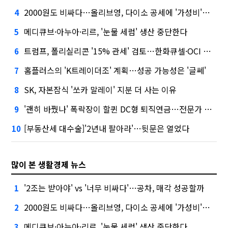
2000원도 비싸다…올리브영, 다이소 공세에 '가성비'로 맞불
4
메디큐브·아누아·리르, '눈물 세럼' 생산 중단한다
5
트럼프, 폴리실리콘 '15% 관세' 검토…한화큐셀·OCI 영향은?
6
홈플러스의 'K트레이더조' 계획…성공 가능성은 '글쎄'
7
SK, 자본잠식 '쏘카 말레이' 지분 더 사는 이유
8
'괜히 바꿨나' 폭락장이 할퀸 DC형 퇴직연금…전문가 조언은
9
[부동산세 대수술]'2년내 팔아라'…뒷문은 열었다
10
많이 본 생활경제 뉴스
'2조는 받아야' vs '너무 비싸다'…공차, 매각 성공할까
1
2000원도 비싸다…올리브영, 다이소 공세에 '가성비'로 맞불
2
메디큐브·아누아·리르, '눈물 세럼' 생산 중단한다
3