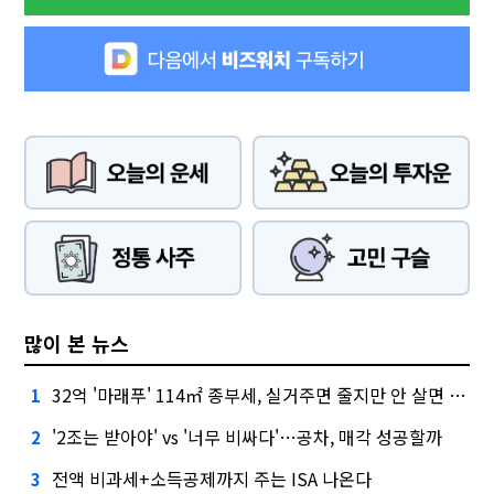
많이 본 뉴스
32억 '마래푸' 114㎡ 종부세, 실거주면 줄지만 안 살면 2.5배
1
'2조는 받아야' vs '너무 비싸다'…공차, 매각 성공할까
2
전액 비과세+소득공제까지 주는 ISA 나온다
3