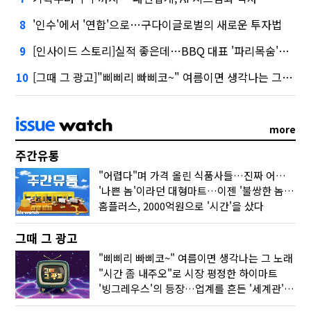
'인수'에서 '연합'으로…구다이글로벌의 새로운 투자법
8
[인사이드 스토리]실적 좋은데…BBQ 대표 '파리목숨'된 이유
9
[그때 그 광고]"삐삐리 빠삐코~" 여름이면 생각나는 그 노래
10
more
주간유통
"어렵다"며 가격 올린 식품사들…진짜 어려운 거 맞아?
'나쁜 놈'이라던 대형마트…이젠 '불쌍한 놈' 됐다
홈플러스, 2000억원으로 '시간'을 샀다
그때 그 광고
"삐삐리 빠삐코~" 여름이면 생각나는 그 노래
"시간 좀 내주오"로 시장 평정한 하이마트
'빙그레우스'의 등장…업계를 흔든 '세계관' 마케팅