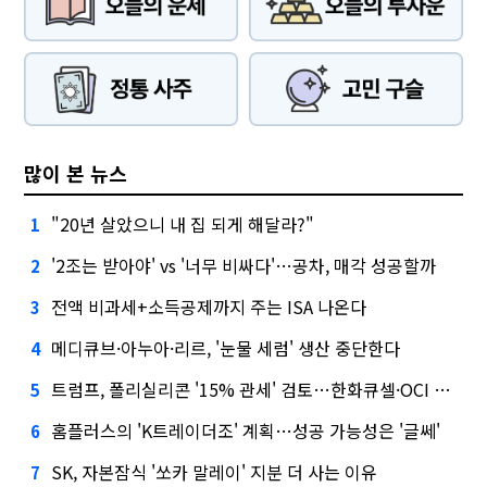
많이 본 뉴스
"20년 살았으니 내 집 되게 해달라?"
1
'2조는 받아야' vs '너무 비싸다'…공차, 매각 성공할까
2
전액 비과세+소득공제까지 주는 ISA 나온다
3
메디큐브·아누아·리르, '눈물 세럼' 생산 중단한다
4
트럼프, 폴리실리콘 '15% 관세' 검토…한화큐셀·OCI 영향은?
5
홈플러스의 'K트레이더조' 계획…성공 가능성은 '글쎄'
6
SK, 자본잠식 '쏘카 말레이' 지분 더 사는 이유
7