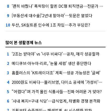
'괜히 바꿨나' 폭락장이 할퀸 DC형 퇴직연금…전문가 조언은
8
[부동산세 대수술]'2년내 팔아라'…뒷문은 열었다
9
두산, SK실트론 인수에 1조 차입…추가 부담은?
10
많이 본 생활경제 뉴스
'2조는 받아야' vs '너무 비싸다'…공차, 매각 성공할까
1
메디큐브·아누아·리르, '눈물 세럼' 생산 중단한다
2
홈플러스의 'K트레이더조' 계획…성공 가능성은 '글쎄'
3
2000원도 비싸다…올리브영, 다이소 공세에 '가성비'로 맞불
4
"어렵다"며 가격 올린 식품사들…진짜 어려운 거 맞아?
5
'사내 복지=구내 식당'…급식업계, 차별화 경쟁 본격화
6
기획부터 수주까지… 패션업계, AI 시스템화 박차
7