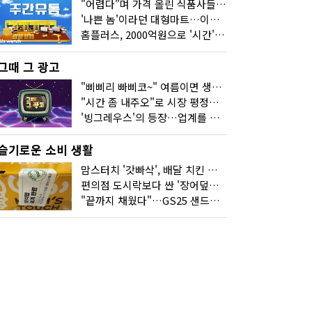
"어렵다"며 가격 올린 식품사들…진짜 어려운 거 맞아?
'나쁜 놈'이라던 대형마트…이젠 '불쌍한 놈' 됐다
홈플러스, 2000억원으로 '시간'을 샀다
그때 그 광고
"삐삐리 빠삐코~" 여름이면 생각나는 그 노래
"시간 좀 내주오"로 시장 평정한 하이마트
'빙그레우스'의 등장…업계를 흔든 '세계관' 마케팅
슬기로운 소비 생활
맘스터치 '갓빠삭', 배달 치킨 선입견을 바꿨다
편의점 도시락보다 싼 '장어덮밥'…오뚜기가 해냈다
"끝까지 채웠다"…GS25 샌드위치의 달라진 '속'사정