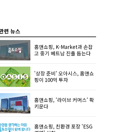
관련 뉴스
홈앤쇼핑, K-Market과 손잡
고 중기 베트남 진출 돕는다
'상장 준비' 오아시스, 홈앤쇼
핑이 100억 투자
홈앤쇼핑, '라이브 커머스' 확
키운다
홈앤쇼핑, 친환경 포장 'ESG