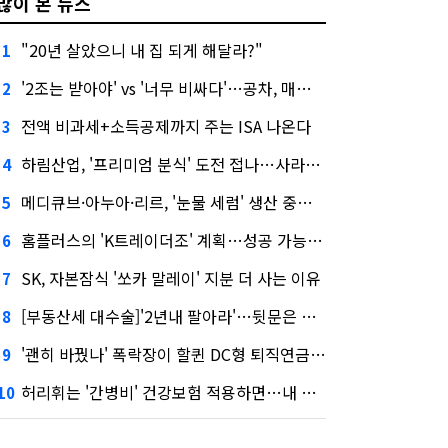
많이 본 뉴스
"20년 살았으니 내 집 되게 해달라?"
1
'2조는 받아야' vs '너무 비싸다'…공차, 매각 성공할까
2
전액 비과세+소득공제까지 주는 ISA 나온다
3
하림산업, '프리미엄 분식' 도전 접나…사라진 '멜팅피스'
4
메디큐브·아누아·리르, '눈물 세럼' 생산 중단한다
5
홈플러스의 'K트레이더조' 계획…성공 가능성은 '글쎄'
6
SK, 자본잠식 '쏘카 말레이' 지분 더 사는 이유
7
[부동산세 대수술]'2년내 팔아라'…뒷문은 열었다
8
'괜히 바꿨나' 폭락장이 할퀸 DC형 퇴직연금…전문가 조언은
9
허리휘는 '간병비' 건강보험 적용하면…내 간병보험은?
10