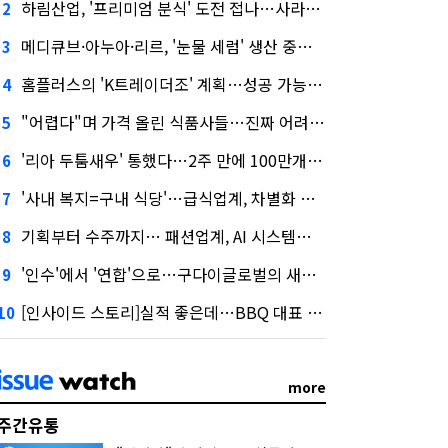
하림산업, '프리미엄 분식' 도전 접나…사라진 '멜팅피스'
2
메디큐브·아누아·리르, '눈물 세럼' 생산 중단한다
3
홈플러스의 'K트레이더조' 계획…성공 가능성은 '글쎄'
4
"어렵다"며 가격 올린 식품사들…진짜 어려운 거 맞아?
5
'리아 두툼새우' 통했다…2주 만에 100만개 판매
6
'사내 복지=구내 식당'…급식업계, 차별화 경쟁 본격화
7
기획부터 수주까지… 패션업계, AI 시스템화 박차
8
'인수'에서 '연합'으로…구다이글로벌의 새로운 투자법
9
[인사이드 스토리]실적 좋은데…BBQ 대표 '파리목숨'된 이유
10
more
주간유통