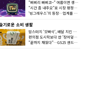
"삐삐리 빠삐코~" 여름이면 생각나는 그 노래
"시간 좀 내주오"로 시장 평정한 하이마트
'빙그레우스'의 등장…업계를 흔든 '세계관' 마케팅
슬기로운 소비 생활
맘스터치 '갓빠삭', 배달 치킨 선입견을 바꿨다
편의점 도시락보다 싼 '장어덮밥'…오뚜기가 해냈다
"끝까지 채웠다"…GS25 샌드위치의 달라진 '속'사정