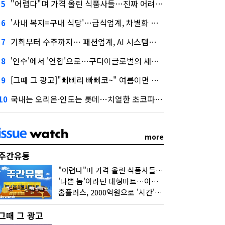
"어렵다"며 가격 올린 식품사들…진짜 어려운 거 맞아?
5
'사내 복지=구내 식당'…급식업계, 차별화 경쟁 본격화
6
기획부터 수주까지… 패션업계, AI 시스템화 박차
7
'인수'에서 '연합'으로…구다이글로벌의 새로운 투자법
8
[그때 그 광고]"삐삐리 빠삐코~" 여름이면 생각나는 그 노래
9
국내는 오리온·인도는 롯데…치열한 초코파이 대전
10
more
주간유통
"어렵다"며 가격 올린 식품사들…진짜 어려운 거 맞아?
'나쁜 놈'이라던 대형마트…이젠 '불쌍한 놈' 됐다
홈플러스, 2000억원으로 '시간'을 샀다
그때 그 광고