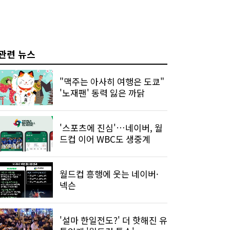
관련 뉴스
"맥주는 아사히 여행은 도쿄"
'노재팬' 동력 잃은 까닭
'스포츠에 진심'…네이버, 월
드컵 이어 WBC도 생중계
월드컵 흥행에 웃는 네이버·
넥슨
'설마 한일전도?' 더 핫해진 유