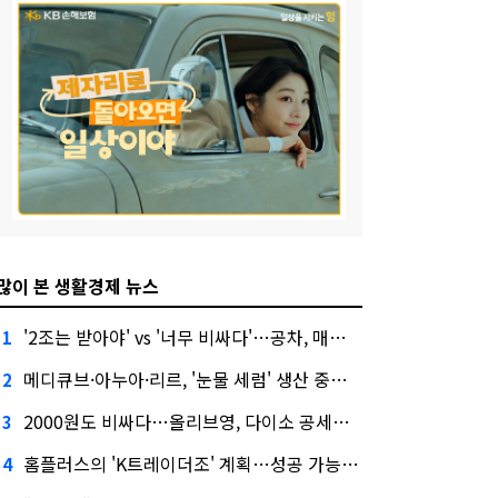
많이 본 생활경제 뉴스
'2조는 받아야' vs '너무 비싸다'…공차, 매각 성공할까
1
메디큐브·아누아·리르, '눈물 세럼' 생산 중단한다
2
2000원도 비싸다…올리브영, 다이소 공세에 '가성비'로 맞불
3
홈플러스의 'K트레이더조' 계획…성공 가능성은 '글쎄'
4