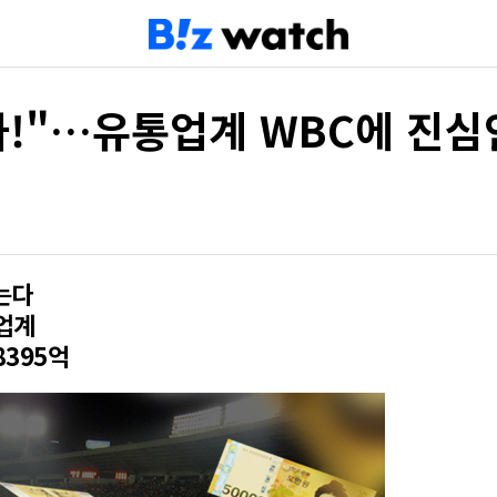
자!"…유통업계 WBC에 진심
잇는다
업계
8395억