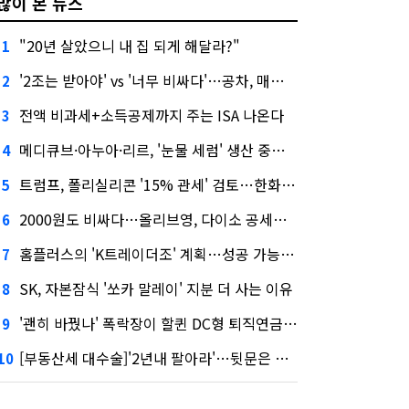
많이 본 뉴스
"20년 살았으니 내 집 되게 해달라?"
1
'2조는 받아야' vs '너무 비싸다'…공차, 매각 성공할까
2
전액 비과세+소득공제까지 주는 ISA 나온다
3
메디큐브·아누아·리르, '눈물 세럼' 생산 중단한다
4
트럼프, 폴리실리콘 '15% 관세' 검토…한화큐셀·OCI 영향은?
5
2000원도 비싸다…올리브영, 다이소 공세에 '가성비'로 맞불
6
홈플러스의 'K트레이더조' 계획…성공 가능성은 '글쎄'
7
SK, 자본잠식 '쏘카 말레이' 지분 더 사는 이유
8
'괜히 바꿨나' 폭락장이 할퀸 DC형 퇴직연금…전문가 조언은
9
[부동산세 대수술]'2년내 팔아라'…뒷문은 열었다
10