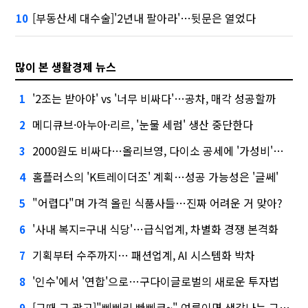
[부동산세 대수술]'2년내 팔아라'…뒷문은 열었다
10
많이 본 생활경제 뉴스
'2조는 받아야' vs '너무 비싸다'…공차, 매각 성공할까
1
메디큐브·아누아·리르, '눈물 세럼' 생산 중단한다
2
2000원도 비싸다…올리브영, 다이소 공세에 '가성비'로 맞불
3
홈플러스의 'K트레이더조' 계획…성공 가능성은 '글쎄'
4
"어렵다"며 가격 올린 식품사들…진짜 어려운 거 맞아?
5
'사내 복지=구내 식당'…급식업계, 차별화 경쟁 본격화
6
기획부터 수주까지… 패션업계, AI 시스템화 박차
7
'인수'에서 '연합'으로…구다이글로벌의 새로운 투자법
8
[그때 그 광고]"삐삐리 빠삐코~" 여름이면 생각나는 그 노래
9