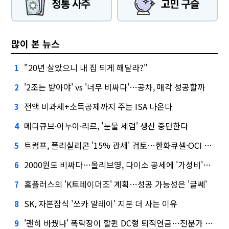
많이 본 뉴스
"20년 살았으니 내 집 되게 해달라?"
1
'2조는 받아야' vs '너무 비싸다'…공차, 매각 성공할까
2
전액 비과세+소득공제까지 주는 ISA 나온다
3
메디큐브·아누아·리르, '눈물 세럼' 생산 중단한다
4
트럼프, 폴리실리콘 '15% 관세' 검토…한화큐셀·OCI 영향은?
5
2000원도 비싸다…올리브영, 다이소 공세에 '가성비'로 맞불
6
홈플러스의 'K트레이더조' 계획…성공 가능성은 '글쎄'
7
SK, 자본잠식 '쏘카 말레이' 지분 더 사는 이유
8
'괜히 바꿨나' 폭락장이 할퀸 DC형 퇴직연금…전문가 조언은
9