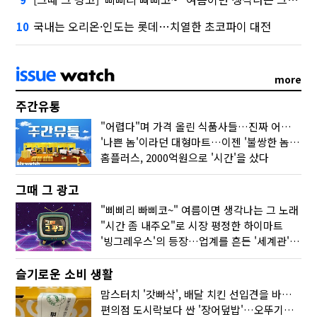
국내는 오리온·인도는 롯데…치열한 초코파이 대전
10
more
주간유통
"어렵다"며 가격 올린 식품사들…진짜 어려운 거 맞아?
'나쁜 놈'이라던 대형마트…이젠 '불쌍한 놈' 됐다
홈플러스, 2000억원으로 '시간'을 샀다
그때 그 광고
"삐삐리 빠삐코~" 여름이면 생각나는 그 노래
"시간 좀 내주오"로 시장 평정한 하이마트
'빙그레우스'의 등장…업계를 흔든 '세계관' 마케팅
슬기로운 소비 생활
맘스터치 '갓빠삭', 배달 치킨 선입견을 바꿨다
편의점 도시락보다 싼 '장어덮밥'…오뚜기가 해냈다